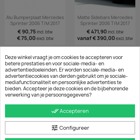
Alu Bumperplaat Mercedes
Matte Sidebars Mercedes
Sprinter 2006 T/m 2017
Sprinter 2006 T/m 2017
€ 90,75
€ 471,90
incl. btw
incl. btw
€ 75,00
vanaf
€ 390,00
excl. btw
excl. btw
Deze winkel vraagt je om cookies te accepteren voor
betere prestaties en voor sociale-media- en
advertentiedoeleinden. Er worden sociale-media- en
advertentiecookies van derden gebruikt om je sociale-
mediafunctionaliteit en persoonlijke advertenties te
bieden. Accepteer je deze cookies en de bijbehorende
verwerking van je persoonsgegevens?
done_all
Accepteren
Hoogglans Sidebars
Deur-Raamroosters
tune
Mercedes Sprinter 2006
Sprinter 2006-2017
Configureer
T/m 2017
€ 163,35
incl. btw