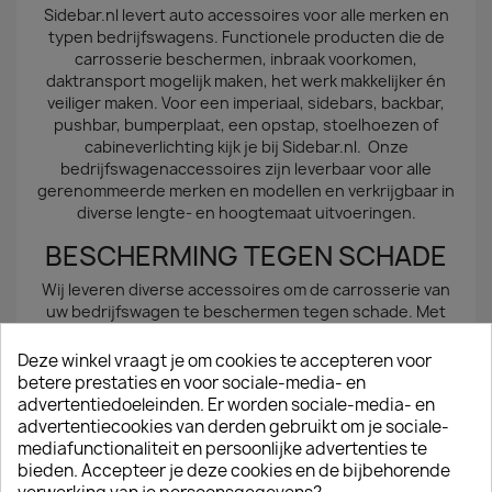
Sidebar.nl levert auto accessoires voor alle merken en
typen bedrijfswagens. Functionele producten die de
carrosserie beschermen, inbraak voorkomen,
daktransport mogelijk maken, het werk makkelijker én
veiliger maken. Voor een imperiaal, sidebars, backbar,
pushbar, bumperplaat, een opstap, stoelhoezen of
cabineverlichting kijk je bij Sidebar.nl. Onze
bedrijfswagenaccessoires zijn leverbaar voor alle
gerenommeerde merken en modellen en verkrijgbaar in
diverse lengte- en hoogtemaat uitvoeringen.
BESCHERMING TEGEN SCHADE
Wij leveren diverse accessoires om de carrosserie van
uw bedrijfswagen te beschermen tegen schade. Met
sidebars beschermt u de zijkanten van de carrosserie
tegen dure schades. Een backbar heeft diezelfde
Deze winkel vraagt je om cookies te accepteren voor
functie, maar dan aan de achterzijde. Wilt u aan de
betere prestaties en voor sociale-media- en
achterzijde naast bescherming, ook veilig en makkelijk
advertentiedoeleinden. Er worden sociale-media- en
kunnen instappen? Bekijk dan onze opstappen voor
advertentiecookies van derden gebruikt om je sociale-
bedrijfswagens. Met een bumperplaat beschermt u de
mediafunctionaliteit en persoonlijke advertenties te
achterbumper tegen schades,veroorzaakt door het in-
bieden. Accepteer je deze cookies en de bijbehorende
en uitladen van materiaal. Zoekt u een brede instap aan