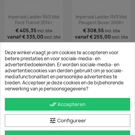
Imperiaal Ladder RVS Mat
Imperiaal Ladder RVS Mat
Ford Transit 2014+
Peugeot Boxer 2006+
€ 405,35
€ 308,55
incl. btw
incl. btw
vanaf
€ 335,00
vanaf
€ 255,00
excl. btw
excl. btw
Deze winkel vraagt je om cookies te accepteren voor
betere prestaties en voor sociale-media- en
advertentiedoeleinden. Er worden sociale-media- en
advertentiecookies van derden gebruikt om je sociale-
mediafunctionaliteit en persoonlijke advertenties te
bieden. Accepteer je deze cookies en de bijbehorende
verwerking van je persoonsgegevens?
done_all
Accepteren
Imperiaal Ladder Rvs Mat
Imperiaal Ladder RVS Mat
tune
Configureer
VW Crafter 2006 T/m 2016
VW Crafter 2017+
€ 302,50
€ 320,65
incl. btw
incl. btw