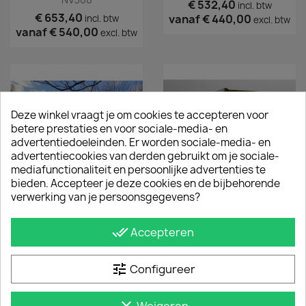
€ 532,40
incl. btw
€ 653,40
vanaf
€ 440,00
incl. btw
excl. btw
vanaf
€ 540,00
excl. btw
Deze winkel vraagt je om cookies te accepteren voor
betere prestaties en voor sociale-media- en
advertentiedoeleinden. Er worden sociale-media- en
advertentiecookies van derden gebruikt om je sociale-
mediafunctionaliteit en persoonlijke advertenties te
bieden. Accepteer je deze cookies en de bijbehorende
verwerking van je persoonsgegevens?
Dakrail Set Zwart Fiat
Dakrail Set Fiat Talento
Talento
done_all
Accepteren
€ 532,40
incl. btw
€ 653,40
vanaf
€ 440,00
incl. btw
excl. btw
vanaf
€ 540,00
excl. btw
tune
Configureer
clear
Weigeren