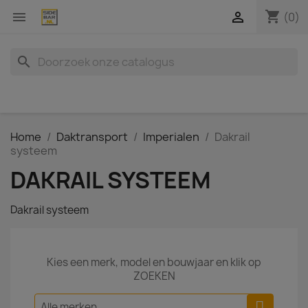
shopping_cart


(0)
search
Home
Daktransport
Imperialen
Dakrail
systeem
DAKRAIL SYSTEEM
Dakrail systeem
Kies een merk, model en bouwjaar en klik op
ZOEKEN
Alle merken