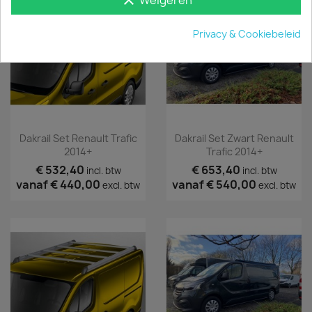
Privacy & Cookiebeleid
Dakrail Set Renault Trafic
Dakrail Set Zwart Renault
2014+
Trafic 2014+
€ 532,40
€ 653,40
incl. btw
incl. btw
vanaf
€ 440,00
vanaf
€ 540,00
excl. btw
excl. btw