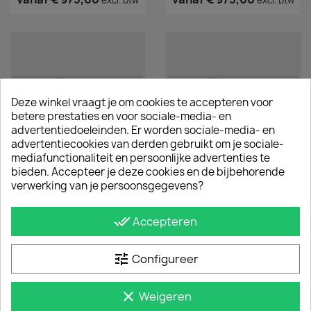
Deze winkel vraagt je om cookies te accepteren voor
betere prestaties en voor sociale-media- en
advertentiedoeleinden. Er worden sociale-media- en
advertentiecookies van derden gebruikt om je sociale-
mediafunctionaliteit en persoonlijke advertenties te
bieden. Accepteer je deze cookies en de bijbehorende
RVS Imperiaal Fiat Talento
RVS Imperiaal Ford Custom
verwerking van je persoonsgegevens?
2016+
2012 Tm 2023
€ 1.089,00
€ 1.240,25
incl. btw
incl. btw
done_all
Accepteren
vanaf
€ 900,00
vanaf
€ 1.025,00
excl. btw
excl.
btw
tune
Configureer
clear
Weigeren