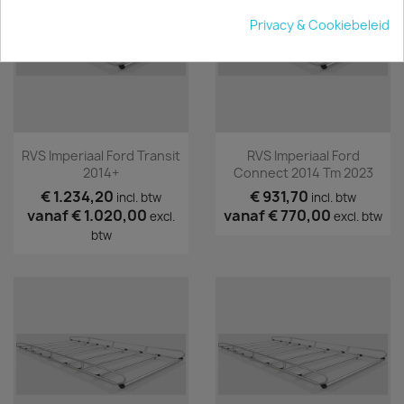
Privacy & Cookiebeleid
RVS Imperiaal Ford Transit
RVS Imperiaal Ford
2014+
Connect 2014 Tm 2023
€ 1.234,20
€ 931,70
incl. btw
incl. btw
vanaf
€ 1.020,00
vanaf
€ 770,00
excl.
excl. btw
btw