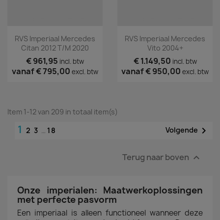
RVS Imperiaal Mercedes
RVS Imperiaal Mercedes
Citan 2012 T/m 2020
Vito 2004+
€ 961,95
€ 1.149,50
incl. btw
incl. btw
vanaf
€ 795,00
vanaf
€ 950,00
excl. btw
excl. btw
Item 1-12 van 209 in totaal item(s)
1

Volgende
2
3
…
18
Terug naar boven

Onze imperialen: Maatwerkoplossingen
met perfecte pasvorm
Een imperiaal is alleen functioneel wanneer deze