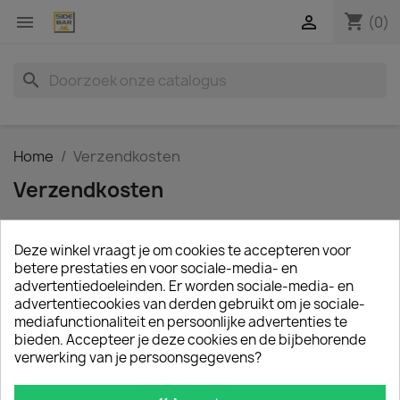
shopping_cart


(0)
search
Home
Verzendkosten
Verzendkosten
Voor het verzenden van uw bestelling berekenen wij
Deze winkel vraagt je om cookies te accepteren voor
een bijdrage voor de transportkosten (ex BTW).
betere prestaties en voor sociale-media- en
advertentiedoeleinden. Er worden sociale-media- en
Afleveradres
Afleveradres
advertentiecookies van derden gebruikt om je sociale-
Pakket soort
in Nederland
in België
mediafunctionaliteit en persoonlijke advertenties te
bieden. Accepteer je deze cookies en de bijbehorende
klein
5,00
10,00
verwerking van je persoonsgegevens?
middel
7,50
12,50
groot
20,00
25,00