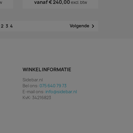
vanaf
€ 240,00
tw
excl. btw
1

Volgende
2
3
4
WINKEL INFORMATIE
Sidebar.nl
Bel ons:
075 640 79 73
E-mail ons:
info@sidebar.nl
KvK: 34216823