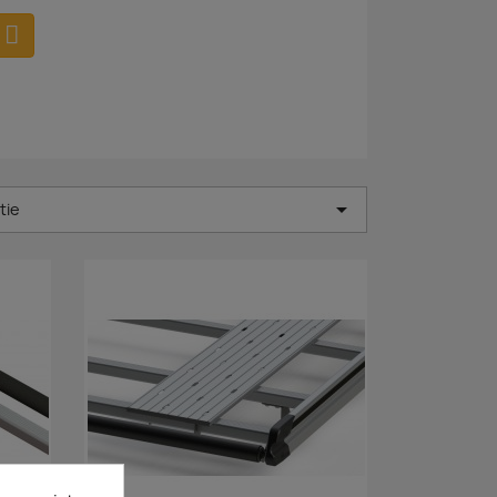

tie