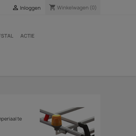
shopping_cart

Winkelwagen
(0)
Inloggen
FSTAL
ACTIE
periaal te