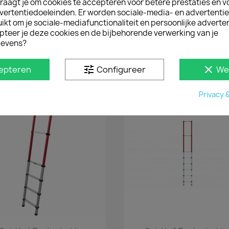
raagt je om cookies te accepteren voor betere prestaties en v
vertentiedoeleinden. Er worden sociale-media- en advertenti
kt om je sociale-mediafunctionaliteit en persoonlijke adverten
Snel bekijken
Snel bekijken


ading Stoppers (2 Stuks)
Ladingklem Opstaande Kant
pteer je deze cookies en de bijbehorende verwerking van je
Stuk)
evens?
€ 66,55
€ 59,29
incl. btw
incl. btw
€ 55,00
€ 49,00
excl. btw
excl. btw
tune
clear
epteren
Configureer
We
Privacy 
Snel bekijken
Snel bekijken

