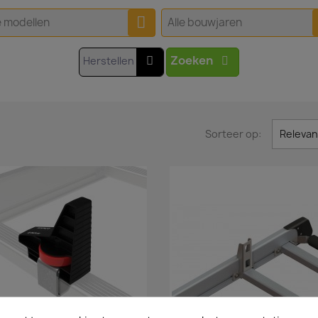
e modellen
Alle bouwjaren
Zoeken
Herstellen
Sorteer op:
Relevan