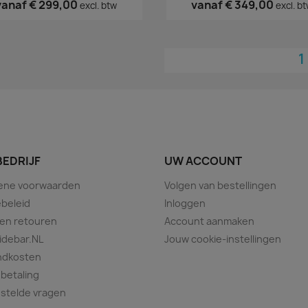
vanaf
€ 299,00
vanaf
€ 349,00
excl. btw
excl. b
BEDRIJF
UW ACCOUNT
ene voorwaarden
Volgen van bestellingen
beleid
Inloggen
 en retouren
Account aanmaken
idebar.NL
Jouw cookie-instellingen
ndkosten
 betaling
stelde vragen