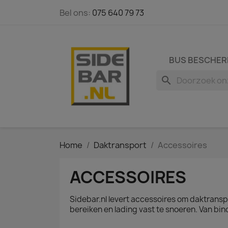
Bel ons:
075 640 79 73
BUS BESCHER
search
Home
Daktransport
Accessoires
ACCESSOIRES
Sidebar.nl levert accessoires om daktransp
bereiken en lading vast te snoeren. Van bi