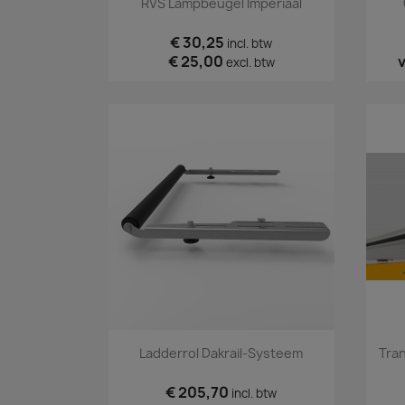
RVS Lampbeugel Imperiaal
€ 30,25
incl. btw
€ 25,00
excl. btw
Snel bekijken

Ladderrol Dakrail-Systeem
Tran
€ 205,70
incl. btw