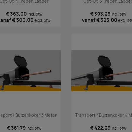
Get-Up 4 Treden Ladder
Get-Up 6 Treden Ladde
€ 363,00
€ 393,25
incl. btw
incl. btw
vanaf
€ 300,00
vanaf
€ 325,00
excl. btw
excl. b
Snel bekijken
Snel bekijken


sport / Buizenkoker 3 Meter
Transport / Buizenkoker 4 
€ 361,79
€ 422,29
incl. btw
incl. btw