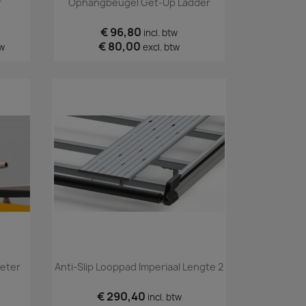
r
Ophangbeugel Get-Up Ladder
€ 96,80
incl. btw
€ 80,00
tw
excl. btw
Snel bekijken

Meter
Anti-Slip Looppad Imperiaal Lengte 2
€ 290,40
incl. btw