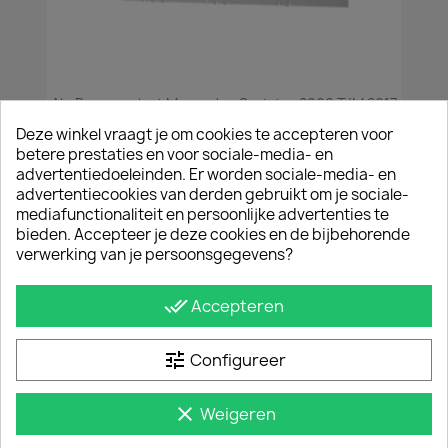
Alu Bumperplaat Mercedes Sprinter 2006 T/m 2017
€ 90,75
incl. btw
Deze winkel vraagt je om cookies te accepteren voor
€ 75,00
excl. btw
betere prestaties en voor sociale-media- en
advertentiedoeleinden. Er worden sociale-media- en
advertentiecookies van derden gebruikt om je sociale-
mediafunctionaliteit en persoonlijke advertenties te
bieden. Accepteer je deze cookies en de bijbehorende
verwerking van je persoonsgegevens?
done_all
Accepteren
tune
Configureer
clear
Weigeren