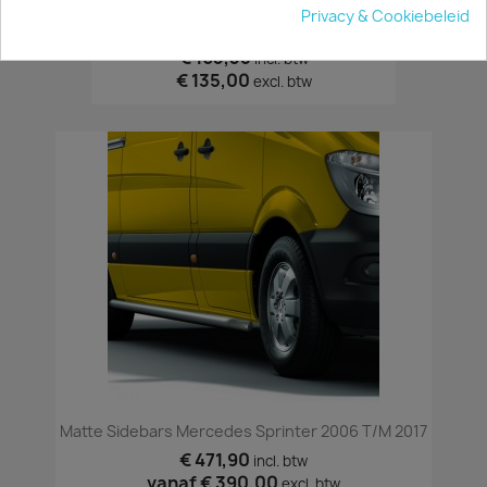
Privacy & Cookiebeleid
Deur-Raamroosters Sprinter 2006-2017
€ 163,35
incl. btw
€ 135,00
excl. btw
Matte Sidebars Mercedes Sprinter 2006 T/m 2017
€ 471,90
incl. btw
vanaf
€ 390,00
excl. btw