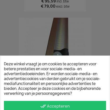
€ 95,59
incl. btw
€ 79,00
excl. btw
Deze winkel vraagt je om cookies te accepteren voor
betere prestaties en voor sociale-media- en
advertentiedoeleinden. Er worden sociale-media- en
advertentiecookies van derden gebruikt om je sociale-
mediafunctionaliteit en persoonlijke advertenties te
Set Van 2 PIR Led Lampen 100 Cm (sensor)
bieden. Accepteer je deze cookies en de bijbehorende
€ 204,49
incl. btw
verwerking van je persoonsgegevens?
€ 169,00
excl. btw
done_all
Accepteren