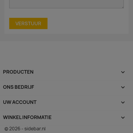
PRODUCTEN

ONS BEDRIJF

UW ACCOUNT

WINKEL INFORMATIE
keyboard_arrow_down
© 2026 - sidebar.nl