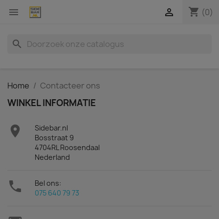
shopping_cart


(0)
search
Home
Contacteer ons
WINKEL INFORMATIE

Sidebar.nl
Bosstraat 9
4704RL Roosendaal
Nederland

Bel ons:
075 640 79 73