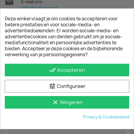

E-mail ons:
info@sidebar.nl
Deze winkel vraagt je om cookies te accepteren voor
contact
betere prestaties en voor sociale-media- en
advertentiedoeleinden. Er worden sociale-media- en
advertentiecookies van derden gebruikt om je sociale-
CONTACTEER ONS
mediafunctionaliteit en persoonlijke advertenties te
bieden. Accepteer je deze cookies en de bijbehorende
verwerking van je persoonsgegevens?
Onderwerp
done_all
Accepteren
tune
Configureer
E-mailadres
clear
Weigeren
Bericht
Privacy & Cookiebeleid