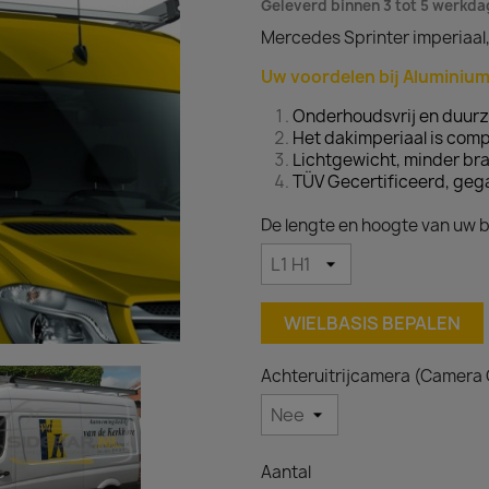
Geleverd binnen 3 tot 5 werkd
Mercedes Sprinter imperiaal,
Uw voordelen bij Aluminium
Onderhoudsvrij en duur
Het dakimperiaal is com
Lichtgewicht, minder bra
TÜV Gecertificeerd, geg
De lengte en hoogte van uw b
WIELBASIS BEPALEN
Achteruitrijcamera (Camera
Aantal