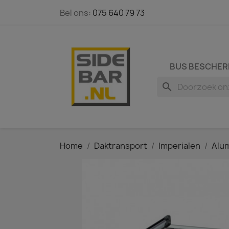
Bel ons:
075 640 79 73
BUS BESCHER
search
Home
Daktransport
Imperialen
Alum