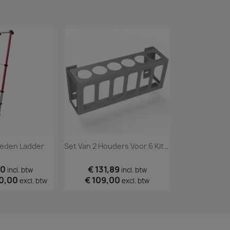
reden Ladder
Set Van 2 Houders Voor 6 Kitkokers
00
€ 131,89
€ 272,
incl. btw
incl. btw
0,00
€ 109,00
vanaf
€ 2
excl. btw
excl. btw