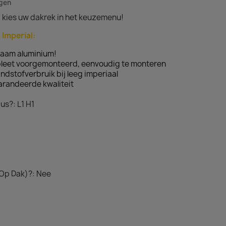
agen
 kies uw dakrek in het keuzemenu!
 Imperial:
zaam aluminium!
pleet voorgemonteerd, eenvoudig te monteren
ndstofverbruik bij leeg imperiaal
arandeerde kwaliteit
us?: L1 H1
 Op Dak)?: Nee