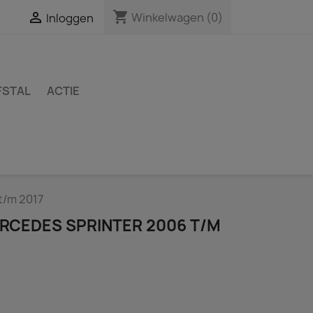
shopping_cart

Winkelwagen
(0)
Inloggen
FSTAL
ACTIE
t/m 2017
ERCEDES SPRINTER 2006 T/M