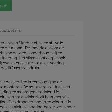
agen
ductdetails
iaal van Sidebar.nl is een stijlvolle
en duurzaam. De imperialen voor de
icht van gewicht, onderhoudsvrij en
tificering. Het slimme ontwerp maakt
 even sterk als de stalen uitvoering.
de diffusers windruis.
aar geleverd en is eenvoudig op de
te monteren. De set leveren wij inclusief
eiding en montagematerialen. Het
nium en stalen dakrek zit hem vooral in
aling. Qua draagvermogen en windruis is
t een aluminium imperiaal heb je wel minder