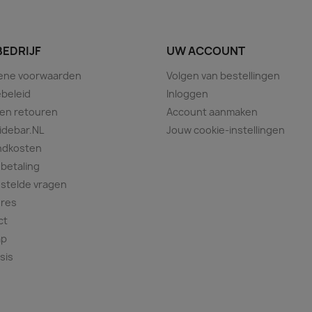
BEDRIJF
UW ACCOUNT
ene voorwaarden
Volgen van bestellingen
beleid
Inloggen
 en retouren
Account aanmaken
idebar.NL
Jouw cookie-instellingen
ndkosten
 betaling
stelde vragen
ures
ct
ap
sis