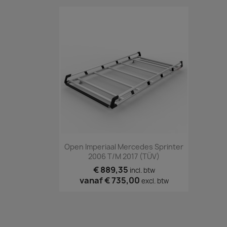
Snel bekijken

Open Imperiaal Mercedes Sprinter
2006 T/m 2017 (TÜV)
€ 889,35
incl. btw
vanaf
€ 735,00
excl. btw