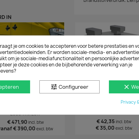
brandstofverbruik. Een p
D IN
raagt je om cookies te accepteren voor betere prestaties en v
vertentiedoeleinden. Er worden sociale-media- en advertenti
kt om je sociale-mediafunctionaliteit en persoonlijke adverten
pteer je deze cookies en de bijbehorende verwerking van je
evens?
tune
clear
epteren
Configureer
We
Privacy 
Snel bekijken
Snel bekijken


e Sidebars Mercedes Sprinter
Bindhaken (2 Stuks)
2006 T/m 2017
€ 42,35
€ 471,90
incl. btw
incl. btw
€ 35,00
vanaf
€ 390,00
excl. btw
excl. btw