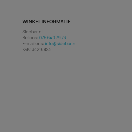
WINKEL INFORMATIE
Sidebar.nl
Bel ons:
075 640 79 73
E-mail ons:
info@sidebar.nl
KvK: 34216823