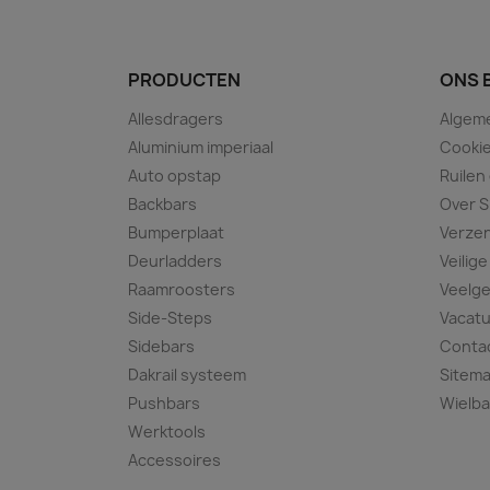
PRODUCTEN
ONS 
Allesdragers
Algem
Aluminium imperiaal
Cookie
Auto opstap
Ruilen
Backbars
Over S
Bumperplaat
Verze
Deurladders
Veilige
Raamroosters
Veelge
Side-Steps
Vacat
Sidebars
Conta
Dakrail systeem
Sitem
Pushbars
Wielba
Werktools
Accessoires