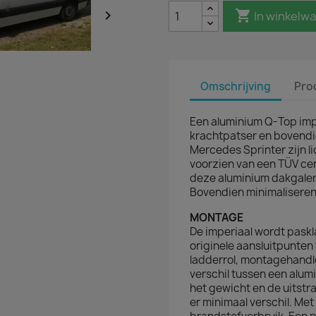


In winkelw
Omschrijving
Pro
Een aluminium Q-Top imper
krachtpatser en bovendi
Mercedes Sprinter zijn l
voorzien van een TÜV cer
deze aluminium dakgalerij
Bovendien minimaliseren 
MONTAGE
De imperiaal wordt paskl
originele aansluitpunten 
ladderrol, montagehandl
verschil tussen een alumi
het gewicht en de uitstr
er minimaal verschil. Me