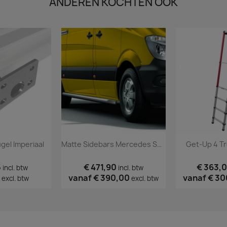
ANDEREN KOCHTEN OOK
el Imperiaal
Matte Sidebars Mercedes Sprinter 2006 T/m 2017
Get-Up 4 T
5
€ 471,90
€ 363,
incl. btw
incl. btw
vanaf
€ 390,00
vanaf
€ 30
excl. btw
excl. btw