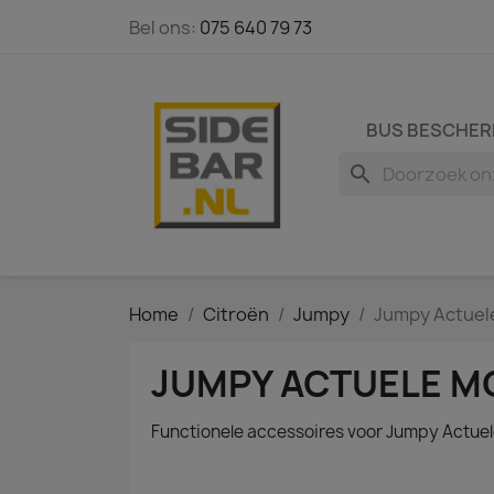
Bel ons:
075 640 79 73
BUS BESCHER
search
Home
Citroën
Jumpy
Jumpy Actuele
JUMPY ACTUELE MO
Functionele accessoires voor Jumpy Actue