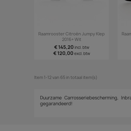
Snel bekijken

Raamrooster Citroën Jumpy Klep
Raam
2016+ Wit
€ 145,20
incl. btw
€ 120,00
excl. btw
Item 1-12 van 65 in totaal item(s)
Duurzame Carrosseriebescherming, Inbraa
gegarandeerd!