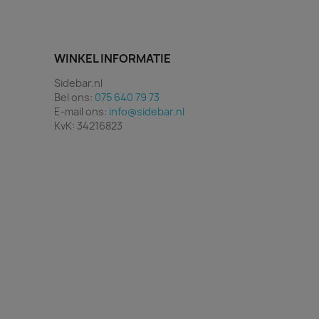
WINKEL INFORMATIE
Sidebar.nl
Bel ons:
075 640 79 73
E-mail ons:
info@sidebar.nl
KvK: 34216823