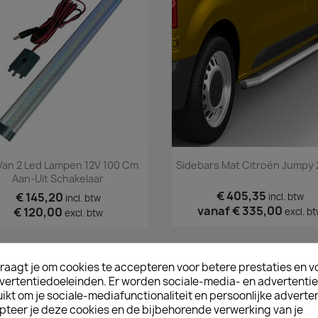
Snel bekijken
Snel bekijken


Van 2 Led Lampen 12V 100 Cm
Sidebars Mat Citroën Jumpy 
Aan-Uit Schakelaar
€ 405,35
€ 145,20
incl. btw
incl. btw
vanaf
€ 335,00
€ 120,00
excl. b
excl. btw
raagt je om cookies te accepteren voor betere prestaties en v
vertentiedoeleinden. Er worden sociale-media- en advertenti
kt om je sociale-mediafunctionaliteit en persoonlijke adverten
pteer je deze cookies en de bijbehorende verwerking van je