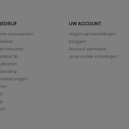
BEDRIJF
UW ACCOUNT
ene voorwaarden
Volgen van bestellingen
beleid
Inloggen
 en retouren
Account aanmaken
idebar.NL
Jouw cookie-instellingen
ndkosten
 betaling
stelde vragen
ures
ct
ap
sis