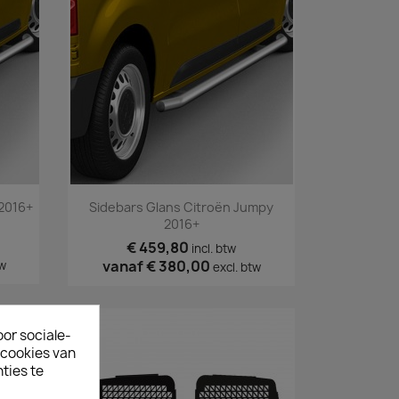
Snel bekijken

2016+
Sidebars Glans Citroën Jumpy
2016+
€ 459,80
incl. btw
vanaf
€ 380,00
tw
excl. btw
oor sociale-
ecookies van
ties te