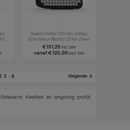
Snel bekijken

py
Raamrooster Citroën Jumpy
Wit
Schuifdeur Rechts 2016+ Zwart
€ 151,25
incl. btw
vanaf
€ 125,00
w
excl. btw

Volgende
2
3
…
6
debar.nl. Kwaliteit en langdurig profijt