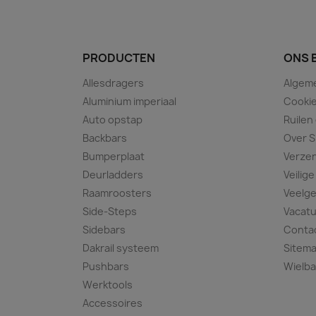
PRODUCTEN
ONS 
Allesdragers
Algem
Aluminium imperiaal
Cookie
Auto opstap
Ruilen
Backbars
Over S
Bumperplaat
Verze
Deurladders
Veilige
Raamroosters
Veelge
Side-Steps
Vacat
Sidebars
Conta
Dakrail systeem
Sitem
Pushbars
Wielba
Werktools
Accessoires