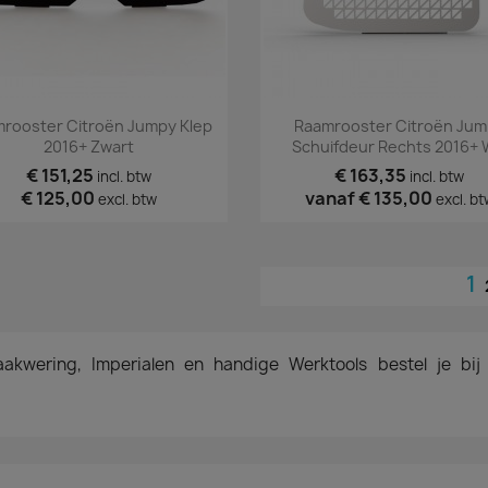
Snel bekijken
Snel bekijken


rooster Citroën Jumpy Klep
Raamrooster Citroën Jum
2016+ Zwart
Schuifdeur Rechts 2016+ 
€ 151,25
€ 163,35
incl. btw
incl. btw
€ 125,00
vanaf
€ 135,00
excl. btw
excl. bt
1
kwering, Imperialen en handige Werktools bestel je bij Si