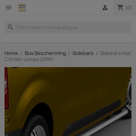
shopping_cart


(0)
search
Home
Bus Bescherming
Sidebars
Sidebars mat
Citroën Jumpy 2016+