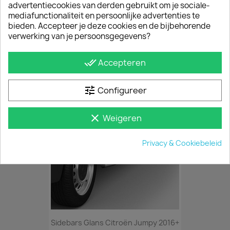
hoeft dus niets af te meten of te boren. Het
advertentiecookies van derden gebruikt om je sociale-
montagemateriaal, de montagehandleiding en,
mediafunctionaliteit en persoonlijke advertenties te
indien van toepassing, het TÜV-certificaat van de
bieden. Accepteer je deze cookies en de bijbehorende
sidebars worden meegeleverd. Afgewerkt met
verwerking van je persoonsgegevens?
dichtgelaste uiteinden.
done_all
Accepteren
JE BENT MISSCHIEN OOK GEÏNTERESSEERD IN
tune
Configureer
clear
Weigeren
Privacy & Cookiebeleid
Sidebars Glans Citroën Jumpy 2016+