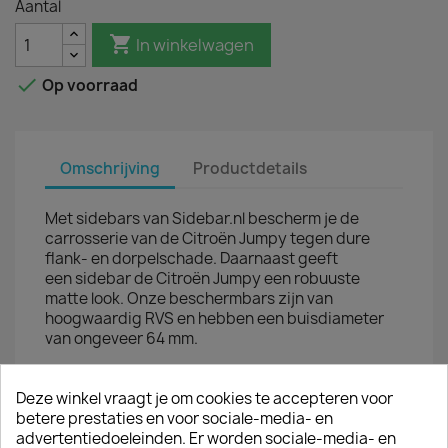
Aantal

In winkelwagen

Op voorraad
Omschrijving
Productdetails
Met sidebars van Sidebar.nl bescherm je de
carrosserie van de Citroën Jumpy tegen dure
flank- en dorpelschade. Daarnaast geeft
een sidebar de Citroën Jumpy een robuuste
matte look. Onze beschermbars zijn van
hoogwaardig RVS en hebben een buisdiameter
van ongeveer 64 mm.
MONTAGE
De zijbars zijn eenvoudig te monteren; de
Deze winkel vraagt je om cookies te accepteren voor
montageset van de sidebars is afgestemd op de
betere prestaties en voor sociale-media- en
bestaande montagegaten in uw bestelwagen. Je
advertentiedoeleinden. Er worden sociale-media- en