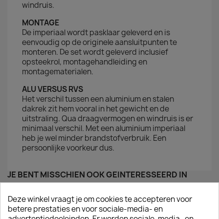
windruis.
MONTAGE
De imperiaal wordt pasklaar geleverd en is
eenvoudig op de originele aansluitpunten te
monteren. De set wordt geleverd inclusief
opsteekrol, montagehandleiding en
montagematerialen.
ALU VERSUS RVS
Het verschil tussen een aluminium en stalen
dakrek zit hem vooral in het gewicht en de
uitstraling. Qua draagvermogen en windruis is er
minimaal verschil. Met een aluminium imperiaal
heb je wel minder brandstofverbruik. Een
persoonlijke voorkeur dus.
JE BENT MISSCHIEN OOK GEÏNTERESSEERD IN
Deze winkel vraagt je om cookies te accepteren voor
betere prestaties en voor sociale-media- en
advertentiedoeleinden. Er worden sociale-media- en