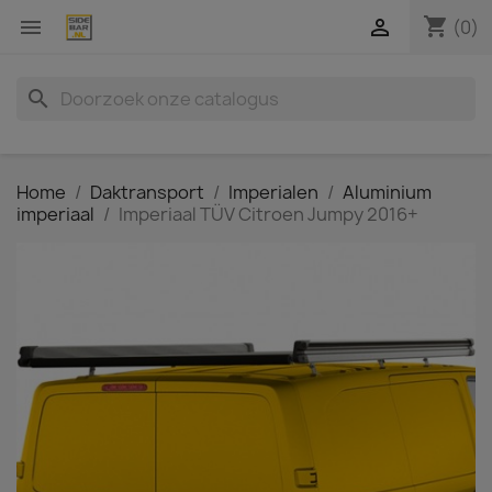
shopping_cart


(0)
search
Home
Daktransport
Imperialen
Aluminium
imperiaal
Imperiaal TÜV Citroen Jumpy 2016+