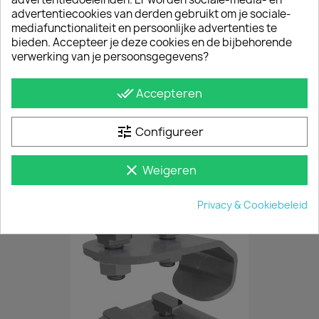
advertentiecookies van derden gebruikt om je sociale-
mediafunctionaliteit en persoonlijke advertenties te
bieden. Accepteer je deze cookies en de bijbehorende
verwerking van je persoonsgegevens?
done_all
Accepteren
tune
Configureer
Alu Allesdragers Citroën Jumpy 2016+
€ 187,55
incl. btw
clear
Weigeren
€ 155,00
excl. btw
Privacy & Cookiebeleid