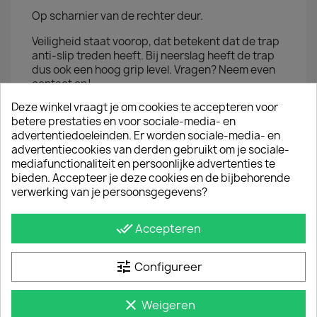
Op scharnier van de rechter deur.
Veiligheid staat voorop, dat betekent dat de trap
anti-slip treden heeft. Bij neerslag heeft de trap
dus ook een hoog grip level. Vragen? Neem even
contact op!
Deze winkel vraagt je om cookies te accepteren voor
betere prestaties en voor sociale-media- en
JE BENT MISSCHIEN OOK GEÏNTERESSEERD IN
advertentiedoeleinden. Er worden sociale-media- en
advertentiecookies van derden gebruikt om je sociale-
mediafunctionaliteit en persoonlijke advertenties te
bieden. Accepteer je deze cookies en de bijbehorende
verwerking van je persoonsgegevens?
done_all
Accepteren
tune
Configureer
clear
Weigeren