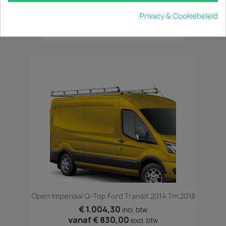
Imperiaal TÜV Ford Transit 2014 T/m 2018
Privacy & Cookiebeleid
€ 883,30
incl. btw
vanaf
€ 730,00
excl. btw
Open Imperiaal Q-Top Ford Transit 2014 Tm 2018
€ 1.004,30
incl. btw
vanaf
€ 830,00
excl. btw