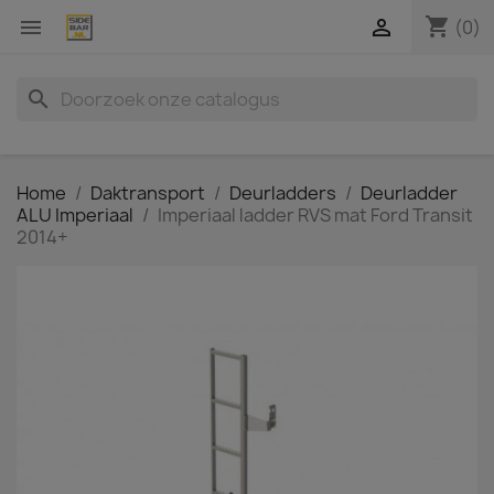
shopping_cart


(0)
search
Home
Daktransport
Deurladders
Deurladder
ALU Imperiaal
Imperiaal ladder RVS mat Ford Transit
2014+