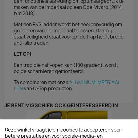
Een functionele aanvulling om optimaal gebruik te
maken van de imperiaal op een Opel Vivaro (2014
t/m 2018).
Met een RVS ladder wordt het heel eenvoudig om
goederen van de imperiaal te lossen. Daarbij
staat veiligheid staat voorop: de trap heeft brede
anti-slip treden.
LET OP!
Een trap die half-open kan (180 graden), wordt
op de scharnieren gemonteerd.
Te combineren met onze
ALUMINIUM IMPERIAAL
LIJN
van Q-Top producten.
JE BENT MISSCHIEN OOK GEÏNTERESSEERD IN
Deze winkel vraagt je om cookies te accepteren voor
betere prestaties en voor sociale-media- en