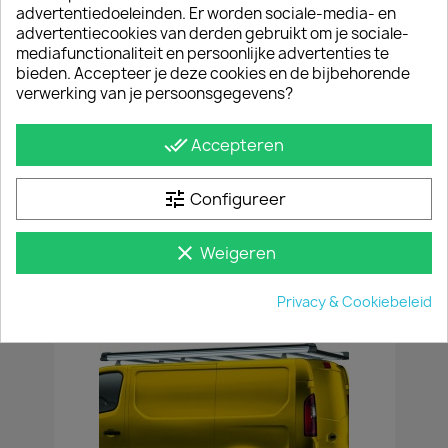
advertentiedoeleinden. Er worden sociale-media- en
advertentiecookies van derden gebruikt om je sociale-
mediafunctionaliteit en persoonlijke advertenties te
bieden. Accepteer je deze cookies en de bijbehorende
verwerking van je persoonsgegevens?
done_all
Accepteren
Sidebars Mat Opel Vivaro 2014 T/m 2018
tune
Configureer
€ 435,60
incl. btw
vanaf
€ 360,00
excl. btw
clear
Weigeren
Privacy & Cookiebeleid