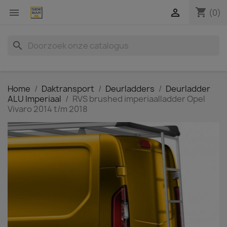
shopping_cart


(0)
search
Home
Daktransport
Deurladders
Deurladder
ALU Imperiaal
RVS brushed imperiaalladder Opel
Vivaro 2014 t/m 2018