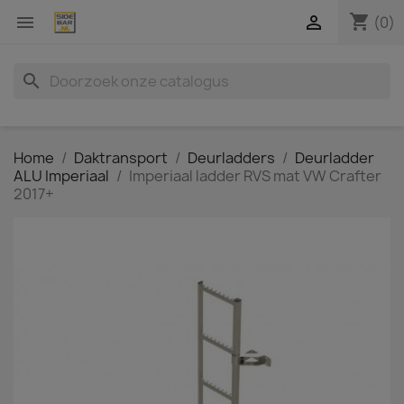
shopping_cart


(0)
search
Home
Daktransport
Deurladders
Deurladder
ALU Imperiaal
Imperiaal ladder RVS mat VW Crafter
2017+