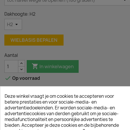
Dakhoogte: H2
WIELBASIS BEPALEN
Aantal

In winkelwagen

Op voorraad
Deze winkel vraagt je om cookies te accepteren voor
betere prestaties en voor sociale-media- en
Omschrijving
Productdetails
advertentiedoeleinden. Er worden sociale-media- en
advertentiecookies van derden gebruikt om je sociale-
Een functionele aanvulling om optimaal gebruik te
mediafunctionaliteit en persoonlijke advertenties te
maken van de imperiaal op een Volkswagen
bieden. Accepteer je deze cookies en de bijbehorende
Crafter 2017+.