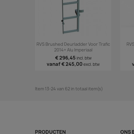
Snel bekijken

RVS Brushed Deurladder Voor Trafic
RVS
2014+ Alu Imperiaal
€ 296,45
incl. btw
vanaf
€ 245,00
excl. btw
Item 13-24 van 62 in totaal item(s)
PRODUCTEN
ONS 