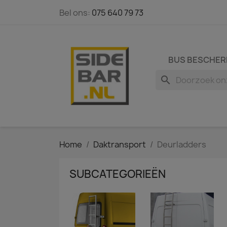
Bel ons:
075 640 79 73
BUS BESCHER
search
Home
Daktransport
Deurladders
SUBCATEGORIEËN