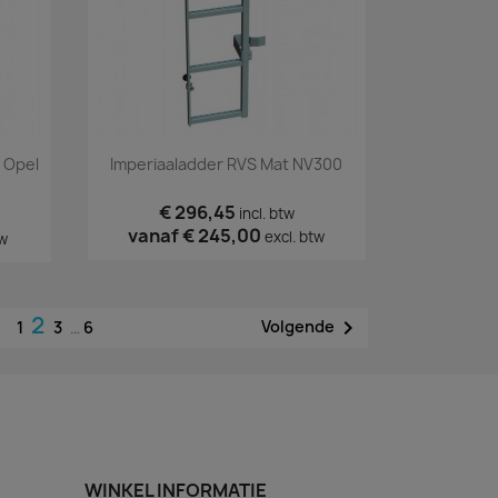
Snel bekijken

 Opel
Imperiaaladder RVS Mat NV300
€ 296,45
incl. btw
vanaf
€ 245,00
excl. btw
tw
2

Volgende
1
3
…
6
WINKEL INFORMATIE