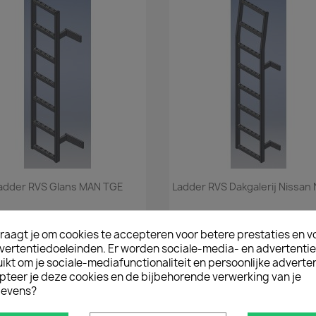
Snel bekijken
Snel bekijken


adder RVS Glans MAN TGE
Ladder RVS Dakgalerij Nissan
€ 471,90
€ 417,45
incl. btw
incl. btw
vanaf
€ 390,00
vanaf
€ 345,00
excl. btw
excl. b
raagt je om cookies te accepteren voor betere prestaties en v
vertentiedoeleinden. Er worden sociale-media- en advertenti
kt om je sociale-mediafunctionaliteit en persoonlijke adverten
pteer je deze cookies en de bijbehorende verwerking van je
evens?