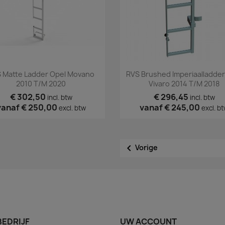
Snel bekijken
Snel bekijken


 Matte Ladder Opel Movano
RVS Brushed Imperiaalladder
2010 T/m 2020
Vivaro 2014 T/m 2018
€ 302,50
€ 296,45
incl. btw
incl. btw
vanaf
€ 250,00
vanaf
€ 245,00
excl. btw
excl. b

Vorige
BEDRIJF
UW ACCOUNT