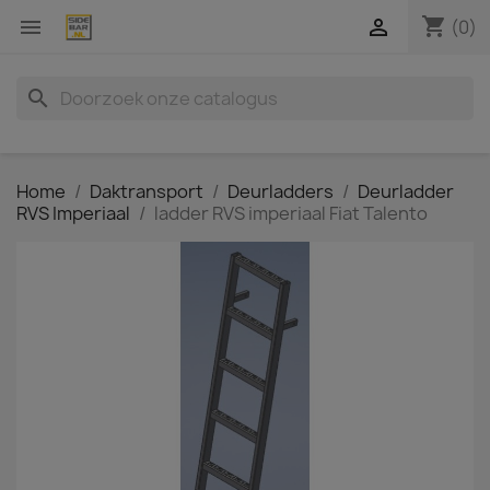
shopping_cart


(0)
search
Home
Daktransport
Deurladders
Deurladder
RVS Imperiaal
ladder RVS imperiaal Fiat Talento