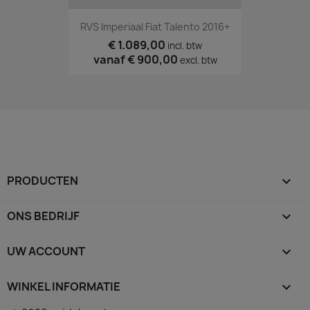
RVS Imperiaal Fiat Talento 2016+
€ 1.089,00
incl. btw
vanaf
€ 900,00
excl. btw
PRODUCTEN

ONS BEDRIJF

UW ACCOUNT

WINKEL INFORMATIE
keyboard_arrow_down