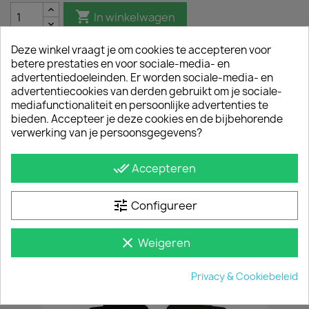

In winkelwagen
Deze winkel vraagt je om cookies te accepteren voor
betere prestaties en voor sociale-media- en
advertentiedoeleinden. Er worden sociale-media- en
Omschrijving
Productdetails
advertentiecookies van derden gebruikt om je sociale-
mediafunctionaliteit en persoonlijke advertenties te
bieden. Accepteer je deze cookies en de bijbehorende
Onze RVS Trap is het perfecte passende
verwerking van je persoonsgegevens?
accessoire voor het imperiaal van de Fiat Talento
H1. Eenvoudig goederen van de dakdrager of het
imperiaal lossen. Veiligheid staat voorop, dat
done_all
Accepteren
betekent dat de trap anti-slip treden heeft. Bij
neerslag heeft de trap dus ook een hoog grip
level. Vragen? Neem even contact op!
tune
Configureer
JE BENT MISSCHIEN OOK GEÏNTERESSEERD IN
clear
Weigeren
Privacy & Cookiebeleid