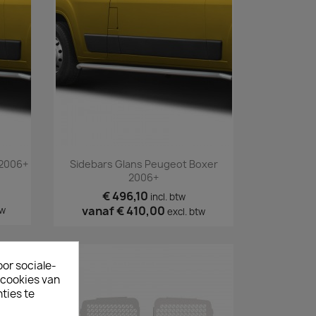
Snel bekijken

 2006+
Sidebars Glans Peugeot Boxer
2006+
€ 496,10
incl. btw
vanaf
€ 410,00
tw
excl. btw
oor sociale-
ecookies van
ties te