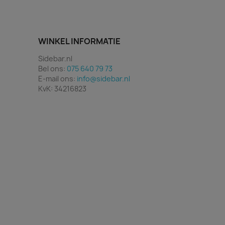
WINKEL INFORMATIE
Sidebar.nl
Bel ons:
075 640 79 73
E-mail ons:
info@sidebar.nl
KvK: 34216823