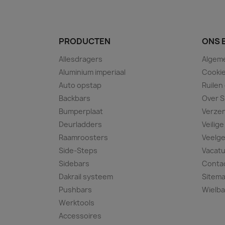
PRODUCTEN
ONS 
Allesdragers
Algem
Aluminium imperiaal
Cookie
Auto opstap
Ruilen
Backbars
Over S
Bumperplaat
Verze
Deurladders
Veilige
Raamroosters
Veelge
Side-Steps
Vacat
Sidebars
Conta
Dakrail systeem
Sitem
Pushbars
Wielba
Werktools
Accessoires