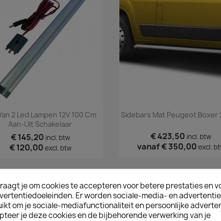
Snel bekijken
Snel bekijken


Van 2 Led Lampen 12V 100 Cm
Sidebars Mat Peugeot Boxer
Aan-Uit Schakelaar
€ 423,50
€ 145,20
incl. btw
incl. btw
vanaf
€ 350,00
€ 120,00
excl. b
excl. btw
raagt je om cookies te accepteren voor betere prestaties en v
vertentiedoeleinden. Er worden sociale-media- en advertenti
kt om je sociale-mediafunctionaliteit en persoonlijke adverten
pteer je deze cookies en de bijbehorende verwerking van je