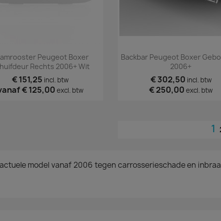
Snel bekijken
Snel bekijken


amrooster Peugeot Boxer
Backbar Peugeot Boxer Gebo
huifdeur Rechts 2006+ Wit
2006+
€ 151,25
€ 302,50
incl. btw
incl. btw
vanaf
€ 125,00
€ 250,00
excl. btw
excl. btw
1
r actuele model vanaf 2006 tegen carrosserieschade en inbraa