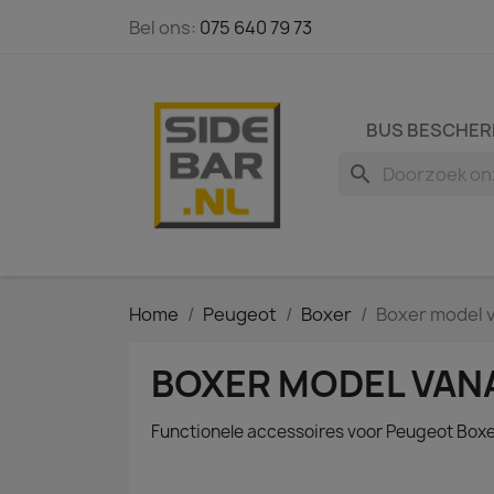
Bel ons:
075 640 79 73
BUS BESCHER
search
Home
Peugeot
Boxer
Boxer model 
BOXER MODEL VAN
Functionele accessoires voor Peugeot Box