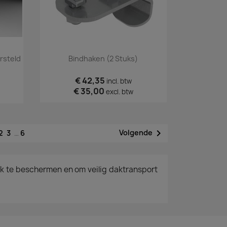
Snel bekijken

rsteld
Bindhaken (2 Stuks)
€ 42,35
incl. btw
€ 35,00
excl. btw

Volgende
2
3
…
6
k te beschermen en om veilig daktransport