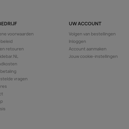
BEDRIJF
UW ACCOUNT
ene voorwaarden
Volgen van bestellingen
beleid
Inloggen
 en retouren
Account aanmaken
idebar.NL
Jouw cookie-instellingen
ndkosten
 betaling
stelde vragen
ures
ct
ap
sis