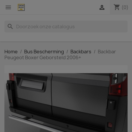
shopping_cart


(0)
search
Home
Bus Bescherming
Backbars
Backbar
Peugeot Boxer Geborsteld 2006+