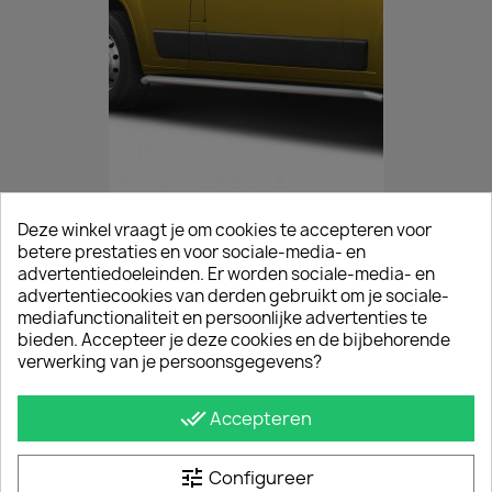
Deze winkel vraagt je om cookies te accepteren voor
Sidebars Mat Peugeot Boxer 2006+
betere prestaties en voor sociale-media- en
€ 423,50
incl. btw
advertentiedoeleinden. Er worden sociale-media- en
vanaf
€ 350,00
excl. btw
advertentiecookies van derden gebruikt om je sociale-
mediafunctionaliteit en persoonlijke advertenties te
bieden. Accepteer je deze cookies en de bijbehorende
verwerking van je persoonsgegevens?
done_all
Accepteren
tune
Configureer