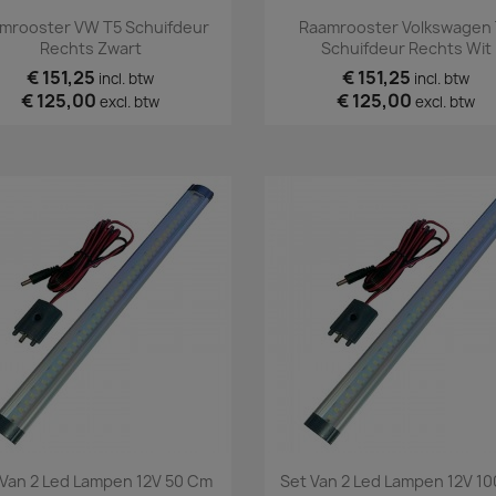
Snel bekijken
Snel bekijken


mrooster VW T5 Schuifdeur
Raamrooster Volkswagen 
Rechts Zwart
Schuifdeur Rechts Wit
€ 151,25
€ 151,25
incl. btw
incl. btw
€ 125,00
€ 125,00
excl. btw
excl. btw
Snel bekijken
Snel bekijken


 Van 2 Led Lampen 12V 50 Cm
Set Van 2 Led Lampen 12V 1