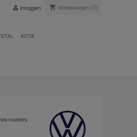
shopping_cart

Winkelwagen
(0)
Inloggen
FSTAL
ACTIE
nde roosters,