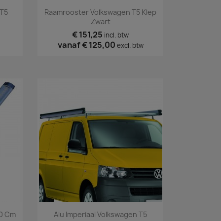
Snel bekijken

T5
Raamrooster Volkswagen T5 Klep
Zwart
€ 151,25
incl. btw
vanaf
€ 125,00
excl. btw
Snel bekijken

00 Cm
Alu Imperiaal Volkswagen T5