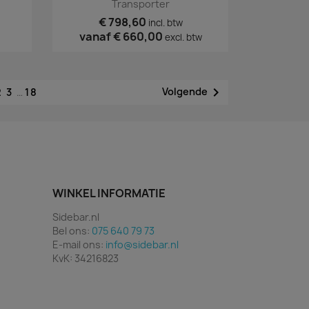
Transporter
€ 798,60
incl. btw
vanaf
€ 660,00
excl. btw

Volgende
2
3
…
18
WINKEL INFORMATIE
Sidebar.nl
Bel ons:
075 640 79 73
E-mail ons:
info@sidebar.nl
KvK: 34216823