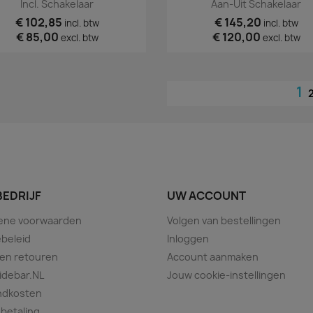
Incl. Schakelaar
Aan-Uit Schakelaar
€ 102,85
€ 145,20
incl. btw
incl. btw
€ 85,00
€ 120,00
excl. btw
excl. btw
1
BEDRIJF
UW ACCOUNT
ene voorwaarden
Volgen van bestellingen
beleid
Inloggen
 en retouren
Account aanmaken
idebar.NL
Jouw cookie-instellingen
ndkosten
 betaling