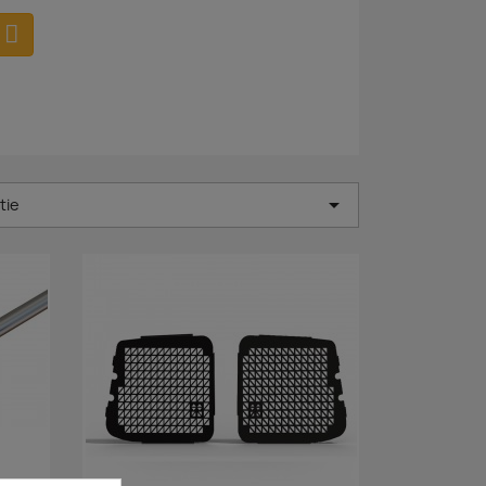

tie