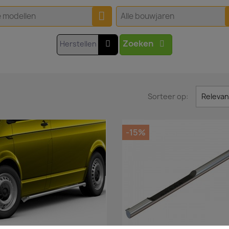
e modellen
Alle bouwjaren
Zoeken
Herstellen
Sorteer op:
Relevan
-15%