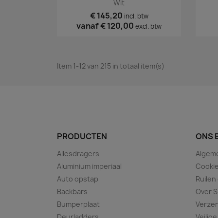
Wit
€ 145,20
incl. btw
vanaf
€ 120,00
excl. btw
Item 1-12 van 215 in totaal item(s)
PRODUCTEN
ONS 
Allesdragers
Algem
Aluminium imperiaal
Cookie
Auto opstap
Ruilen
Backbars
Over S
Bumperplaat
Verze
Deurladders
Veilige