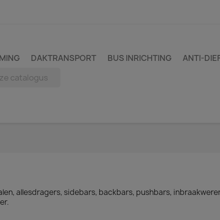
MING
DAKTRANSPORT
BUS INRICHTING
ANTI-DIE
len, allesdragers, sidebars, backbars, pushbars, inbraakwere
er.