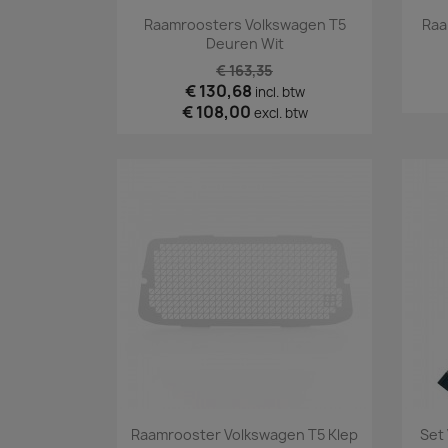
Snel bekijken

Raamroosters Volkswagen T5
Raa
Deuren Wit
€ 163,35
€ 130,68
incl. btw
€ 108,00
excl. btw
Snel bekijken

Raamrooster Volkswagen T5 Klep
Set