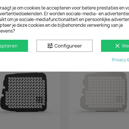
raagt je om cookies te accepteren voor betere prestaties en v
vertentiedoeleinden. Er worden sociale-media- en advertenti
Snel bekijken
Snel bekijken


wagen Transporter T5-T6-T6.1
SIDEBARS 3 STEPS VOLKSW
kt om je sociale-mediafunctionaliteit en persoonlijke adverten
Glans Sidebars
TRANSPORTER
pteer je deze cookies en de bijbehorende verwerking van je
€ 471,90
evens?
€ 520,30
incl. btw
vanaf
€ 390,00
€ 442,26
excl. btw
incl. btw
vanaf
€ 365,50
excl. b
tune
clear
epteren
Configureer
We
Privacy 