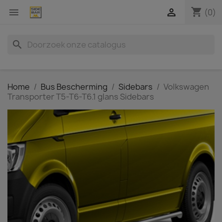
shopping_cart


(0)
search
Home
Bus Bescherming
Sidebars
Volkswagen
Transporter T5-T6-T6.1 glans Sidebars