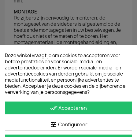
mm.
MONTAGE
De zijbars zijn eenvoudig te monteren; de
montageset van de sidebars is afgestemd op de
bestaande montagegaten in uw bestelwagen. Je
hoeft dus niets af te meten of te boren. Het
montagemateriaal, de montagehandleiding en,
indien van toepassing, het TÜV-certificaat van de
sidebars worden meegeleverd.
Deze winkel vraagt je om cookies te accepteren voor
betere prestaties en voor sociale-media- en
advertentiedoeleinden. Er worden sociale-media- en
JE BENT MISSCHIEN OOK GEÏNTERESSEERD IN
advertentiecookies van derden gebruikt om je sociale-
mediafunctionaliteit en persoonlijke advertenties te
bieden. Accepteer je deze cookies en de bijbehorende
verwerking van je persoonsgegevens?
done_all
Accepteren
tune
Configureer