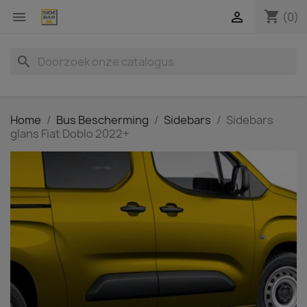
shopping_cart


(0)
search
Home
Bus Bescherming
Sidebars
Sidebars
glans Fiat Doblo 2022+