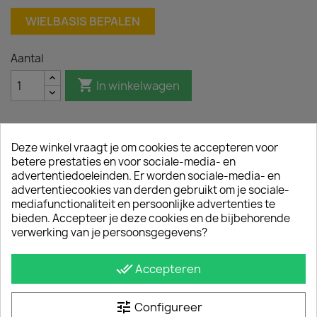
WIELBASIS BEPALEN
Aantal

In winkelwagen
Deze winkel vraagt je om cookies te accepteren voor
Omschrijving
Productdetails
betere prestaties en voor sociale-media- en
advertentiedoeleinden. Er worden sociale-media- en
advertentiecookies van derden gebruikt om je sociale-
Met sidebars van Sidebar.nl bescherm je de
mediafunctionaliteit en persoonlijke advertenties te
carrosserie van de Doblo tegen dure flank- en
bieden. Accepteer je deze cookies en de bijbehorende
dorpelschade. Daarnaast geeft een sidebar de
verwerking van je persoonsgegevens?
Fiat Doblo 2022 een robuuste gepolijste look.
Onze beschermbars zijn van hoogwaardig RVS
en hebben een buisdiameter van ongeveer 64
done_all
Accepteren
mm.
MONTAGE
tune
Configureer
De zijbars zijn eenvoudig te monteren; de