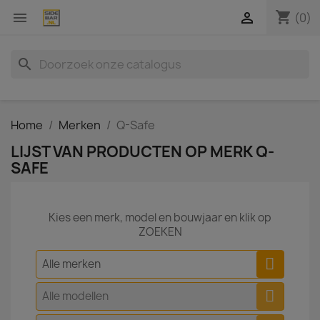
shopping_cart


(0)
search
Home
Merken
Q-Safe
LIJST VAN PRODUCTEN OP MERK Q-
SAFE
Kies een merk, model en bouwjaar en klik op
ZOEKEN
Alle merken
Alle modellen