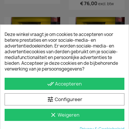
€ 76,00
excl. btw
Deze winkel vraagt je om cookies te accepteren voor
betere prestaties en voor sociale-media- en
advertentiedoeleinden. Er worden sociale-media- en
advertentiecookies van derden gebruikt om je sociale-
mediafunctionaliteit en persoonlijke advertenties te
bieden. Accepteer je deze cookies en de bijbehorende
verwerking van je persoonsgegevens?
Backbar Ford Courier
Backbar Ford Courier
done_all
Accepteren
2024+ RVS Glans
2024+ RVS Mat
€ 350,90
€ 266,20
incl. btw
incl. btw
tune
Configureer
€ 290,00
€ 220,00
excl. btw
excl. btw
clear
Weigeren
Privacy & Cookiebeleid