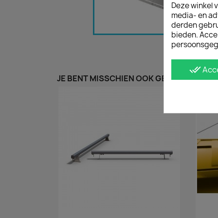
Deze winkel v
media- en ad
derden gebrui
bieden. Acce
persoonsgeg
done_all
Acc
JE BENT MISSCHIEN OOK GEÏNTERESSEER