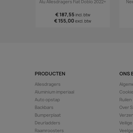
Snel bekijken

Alu Allesdragers Fiat Doblo 2022+
Nee
€ 187,55
incl. btw
€ 155,00
excl. btw
PRODUCTEN
ONS 
Allesdragers
Algem
Aluminium imperiaal
Cookie
Auto opstap
Ruilen
Backbars
Over S
Bumperplaat
Verze
Deurladders
Veilige
Raamroosters
Veelge