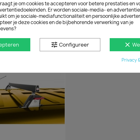
bumper(lak) van de Fiat
raagt je om cookies te accepteren voor betere prestaties en v
functionele bumperbesch
vertentiedoeleinden. Er worden sociale-media- en advertenti
kt om je sociale-mediafunctionaliteit en persoonlijke adverten
MONTAGE
pteer je deze cookies en de bijbehorende verwerking van je
Dit bumperpaneel bevest
evens?
bumper van de Fiat Doblo
tune
clear
epteren
Configureer
We
D IN
Privacy 