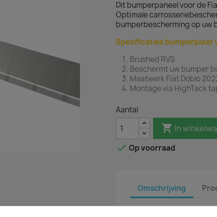
Dit bumperpaneel voor de Fi
Optimale carrosseriebesche
bumperbescherming op uw b
Specificaties bumperplaat 
Brushed RVS
Beschermt uw bumper bij 
Maatwerk Fiat Doblo 202
Montage via HighTack t
Aantal

In winkelw

Op voorraad
Omschrijving
Pro
Met een rvs maatwerk bu