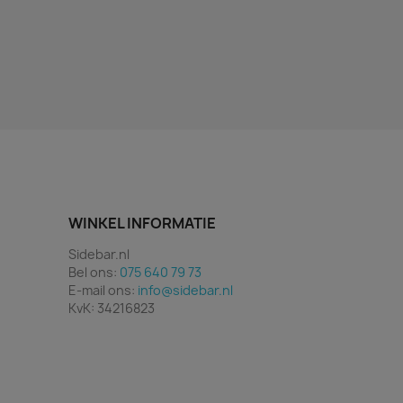
WINKEL INFORMATIE
Sidebar.nl
Bel ons:
075 640 79 73
E-mail ons:
info@sidebar.nl
KvK: 34216823