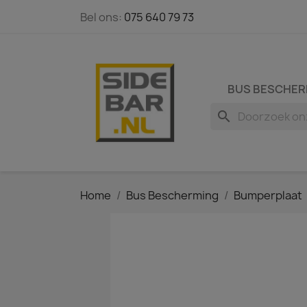
Bel ons:
075 640 79 73
BUS BESCHER
search
Home
Bus Bescherming
Bumperplaat