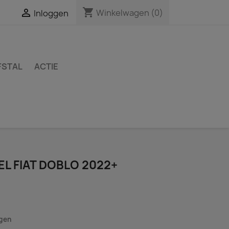
shopping_cart

Winkelwagen
(0)
Inloggen
FSTAL
ACTIE
L FIAT DOBLO 2022+
agen