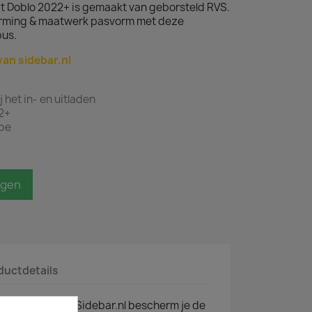
at Doblo 2022+ is gemaakt van geborsteld RVS.
rming & maatwerk pasvorm met deze
us.
van sidebar.nl
het in- en uitladen
2+
ape
agen
ductdetails
mperplaat van Sidebar.nl bescherm je de