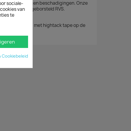
 Doblo 2022+ tegen beschadigingen. Onze
oor sociale-
erming is van geborsteld RVS.
ecookies van
ties te
ig je eenvoudig met hightack tape op
de
.
igeren
& Cookiebeleid