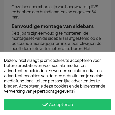
Onze beschermbars zijn van hoogwaardig RVS
en hebben een buisdiameter van ongeveer 64
mm.
Eenvoudige montage van sidebars
De zijbars zijn eenvoudig te monteren; de
montageset van de sidebars is afgestemd op de
bestaande montagegaten in uw bestelwagen. Je
hoeft dus niets af te meten of te boren. Het
montagemateriaal en de montagehandleiding
van de sidebars worden meegeleverd.
Deze winkel vraagt je om cookies te accepteren voor
betere prestaties en voor sociale-media- en
Deze set RVS sidebars is geschikt voor
advertentiedoeleinden. Er worden sociale-media- en
Volkswagen Transporter modellen T5 - T6 - T6.1
advertentiecookies van derden gebruikt om je sociale-
mediafunctionaliteit en persoonlijke advertenties te
bieden. Accepteer je deze cookies en de bijbehorende
JE BENT MISSCHIEN OOK GEÏNTERESSEERD IN
verwerking van je persoonsgegevens?
done_all
Accepteren