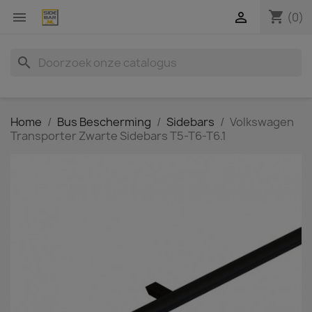
shopping_cart


(0)
search
Home
Bus Bescherming
Sidebars
Volkswagen
Transporter Zwarte Sidebars T5-T6-T6.1