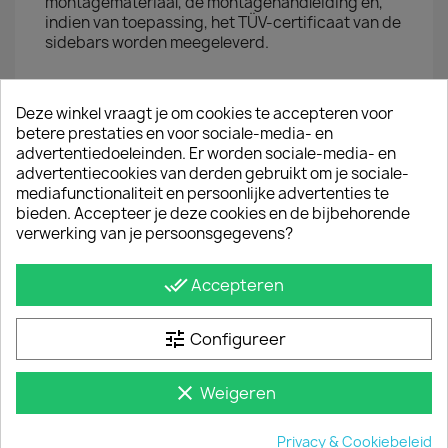
montagemateriaal, de montagehandleiding en,
indien van toepassing, het TÜV-certificaat van de
sidebars worden meegeleverd.
JE BENT MISSCHIEN OOK GEÏNTERESSEERD IN
Deze winkel vraagt je om cookies te accepteren voor
betere prestaties en voor sociale-media- en
advertentiedoeleinden. Er worden sociale-media- en
advertentiecookies van derden gebruikt om je sociale-
mediafunctionaliteit en persoonlijke advertenties te
bieden. Accepteer je deze cookies en de bijbehorende
verwerking van je persoonsgegevens?
done_all
Accepteren
tune
Configureer
Set Van 2 Led Lampen 12V 50 Cm Incl. Schakelaar
clear
Weigeren
€ 102,85
incl. btw
€ 85,00
excl. btw
Privacy & Cookiebeleid