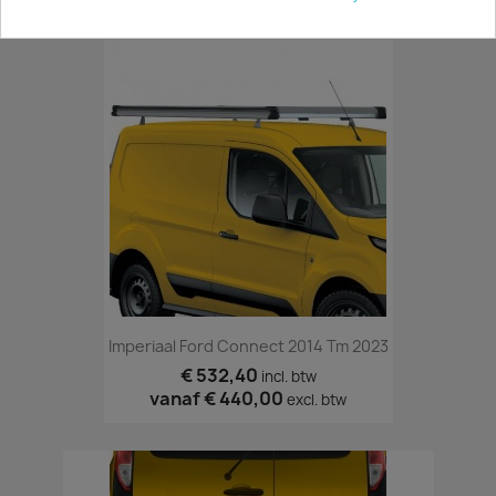
Imperiaal Ford Connect 2014 Tm 2023
€ 532,40
incl. btw
vanaf
€ 440,00
excl. btw