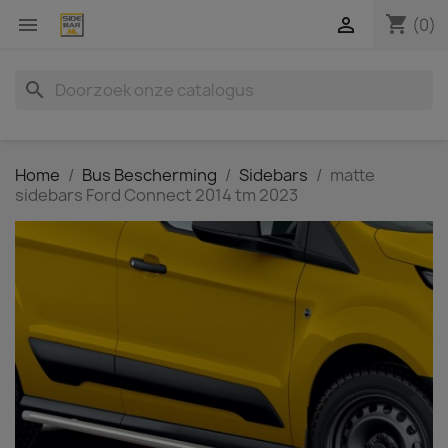
shopping_cart


(0)
search
Home
Bus Bescherming
Sidebars
matte
sidebars Ford Connect 2014 tm 2023