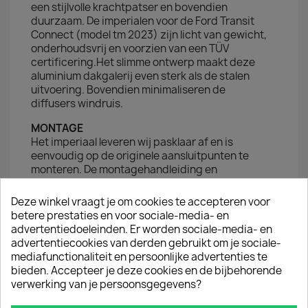
een stijlvolle krachtpatser en bovendien
duurzaam. De imperialen voor de Ford Transit
Connect (model tm 2023) zijn licht van gewicht,
onderhoudsvrij en voorzien van een TÜV
certificering.
Het slimme ontwerp maakt deze
aluminium dakgalerij even sterk als de stalen
uitvoering. Bovendien minimaliseren de
diffusers windruis.
MONTAGE
Het imperiaal leveren wij pasklaar af en is
eenvoudig op de originele aansluitpunten te
monteren. De montagehandleiding en
montagematerialen worden meegeleverd.
Deze winkel vraagt je om cookies te accepteren voor
Het verschil tussen een aluminium en stalen
betere prestaties en voor sociale-media- en
dakrek zit hem vooral in het gewicht en de
advertentiedoeleinden. Er worden sociale-media- en
uitstraling. Qua draagvermogen en windruis is er
advertentiecookies van derden gebruikt om je sociale-
minimaal verschil. Met een aluminium imperiaal
mediafunctionaliteit en persoonlijke advertenties te
heb je wel minder brandstofverbruik. Een
bieden. Accepteer je deze cookies en de bijbehorende
persoonlijke voorkeur dus.
verwerking van je persoonsgegevens?