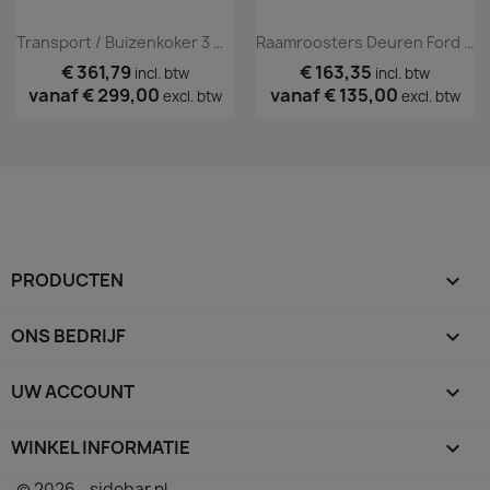
Transport / Buizenkoker 3 Meter
Raamroosters Deuren Ford Connect 2014 Tm 2023
€ 361,79
€ 163,35
incl. btw
incl. btw
vanaf
€ 299,00
vanaf
€ 135,00
excl. btw
excl. btw
PRODUCTEN

ONS BEDRIJF

UW ACCOUNT

WINKEL INFORMATIE
keyboard_arrow_down
© 2026 - sidebar.nl