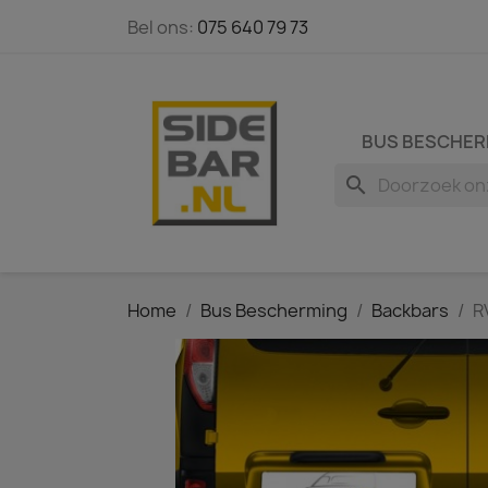
Bel ons:
075 640 79 73
BUS BESCHER
search
Home
Bus Bescherming
Backbars
R