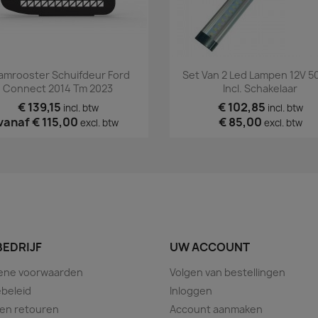
Snel bekijken
Snel bekijken


amrooster Schuifdeur Ford
Set Van 2 Led Lampen 12V 5
Connect 2014 Tm 2023
Incl. Schakelaar
€ 139,15
€ 102,85
incl. btw
incl. btw
vanaf
€ 115,00
€ 85,00
excl. btw
excl. btw
BEDRIJF
UW ACCOUNT
ene voorwaarden
Volgen van bestellingen
beleid
Inloggen
 en retouren
Account aanmaken