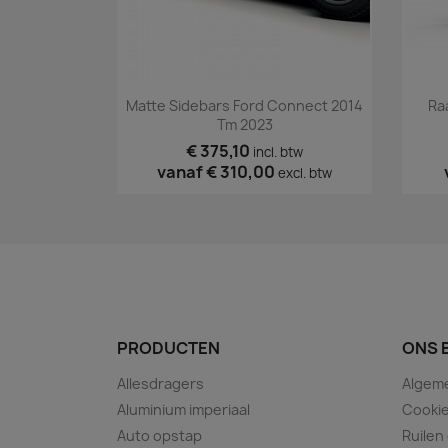
Snel bekijken

Matte Sidebars Ford Connect 2014
Ra
Tm 2023
€ 375,10
incl. btw
vanaf
€ 310,00
excl. btw
PRODUCTEN
ONS 
Allesdragers
Algem
Aluminium imperiaal
Cookie
Auto opstap
Ruilen