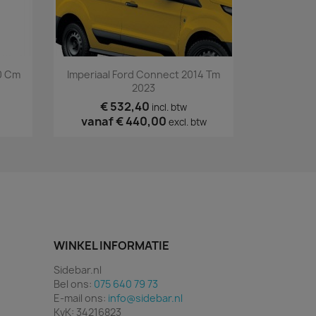
Snel bekijken

0 Cm
Imperiaal Ford Connect 2014 Tm
2023
€ 532,40
incl. btw
vanaf
€ 440,00
excl. btw
WINKEL INFORMATIE
Sidebar.nl
Bel ons:
075 640 79 73
E-mail ons:
info@sidebar.nl
KvK: 34216823