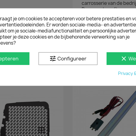
carrosserie van de bedr
Daarnaast geeft een rea
beschermbar is van hoo
raagt je om cookies te accepteren voor betere prestaties en v
van ongeveer 64 mm.
vertentiedoeleinden. Er worden sociale-media- en advertenti
kt om je sociale-mediafunctionaliteit en persoonlijke adverten
MONTAGE
pteer je deze cookies en de bijbehorende verwerking van je
De rearbar is eenvoudig
evens?
achterbalk is afgestem
bestelwagen. Je hoeft dus
montagemateriaal en de 
tune
clear
epteren
Configureer
We
mee met de rear-bar.
Privacy 
D IN