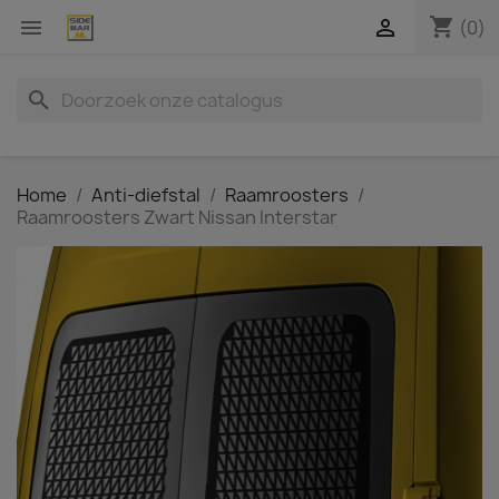
shopping_cart


(0)
search
Home
Anti-diefstal
Raamroosters
Raamroosters Zwart Nissan Interstar