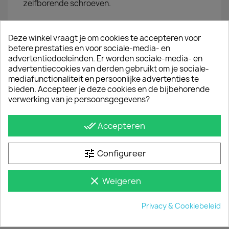
zelfborende schroeven.
JE BENT MISSCHIEN OOK GEÏNTERESSEERD IN
Deze winkel vraagt je om cookies te accepteren voor
betere prestaties en voor sociale-media- en
advertentiedoeleinden. Er worden sociale-media- en
advertentiecookies van derden gebruikt om je sociale-
mediafunctionaliteit en persoonlijke advertenties te
bieden. Accepteer je deze cookies en de bijbehorende
verwerking van je persoonsgegevens?
done_all
Accepteren
tune
Configureer
clear
Weigeren
Set Van 2 Led Lampen 12V 50 Cm Incl. Schakelaar
€ 102,85
incl. btw
€ 85,00
Privacy & Cookiebeleid
excl. btw