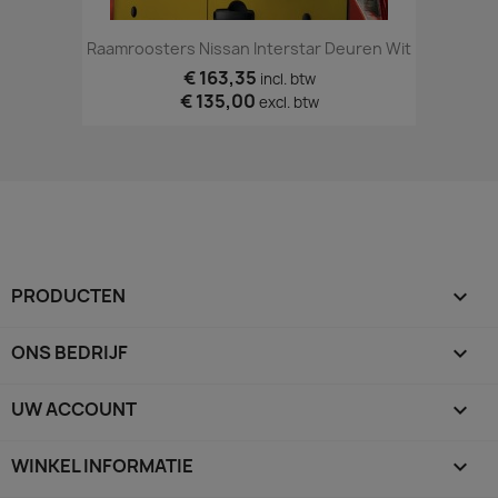
Raamroosters Nissan Interstar Deuren Wit
€ 163,35
incl. btw
€ 135,00
excl. btw
PRODUCTEN

ONS BEDRIJF

UW ACCOUNT

WINKEL INFORMATIE
keyboard_arrow_down