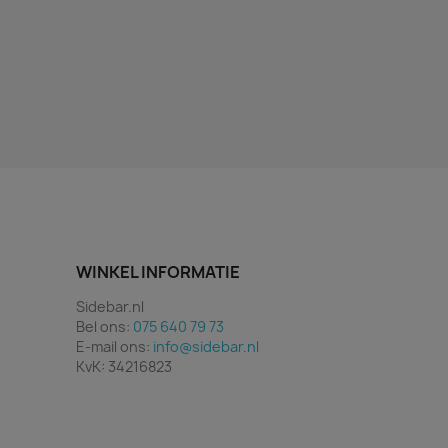
WINKEL INFORMATIE
Sidebar.nl
Bel ons:
075 640 79 73
E-mail ons:
info@sidebar.nl
KvK: 34216823