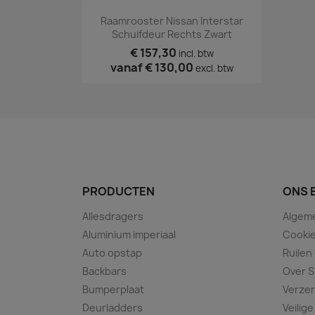
Snel bekijken

Raamrooster Nissan Interstar
Schuifdeur Rechts Zwart
€ 157,30
incl. btw
vanaf
€ 130,00
excl. btw
PRODUCTEN
ONS 
Allesdragers
Algem
Aluminium imperiaal
Cookie
Auto opstap
Ruilen
Backbars
Over S
Bumperplaat
Verze
Deurladders
Veilige