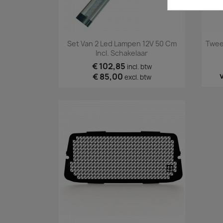
Snel bekijken

Set Van 2 Led Lampen 12V 50 Cm
Twee
Incl. Schakelaar
€ 102,85
incl. btw
€ 85,00
excl. btw