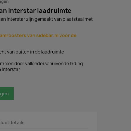
dagen
an Interstar laadruimte
an Interstar zijn gemaakt van plaatstaal met
aamroosters van sidebar.nl voor de
cht van buiten in de laadruimte
ramen door vallende/schuivende lading
 Interstar
agen
ductdetails