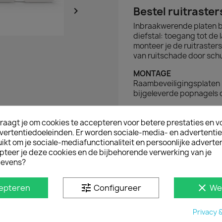
Bestel ruitraster

Inbraakwerende platen 
diefstal: toegang tot de
monteer je de ruitraster
van ruitschade door sch
MONTAGE
Raambeveiligingsplaten 
bijgeleverde popnagels 
D IN
raagt je om cookies te accepteren voor betere prestaties en v
vertentiedoeleinden. Er worden sociale-media- en advertenti
kt om je sociale-mediafunctionaliteit en persoonlijke adverten
pteer je deze cookies en de bijbehorende verwerking van je
evens?
tune
clear
epteren
Configureer
We
Privacy 