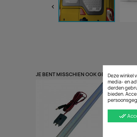

JE BENT MISSCHIEN OOK GEÏNTERESSEER
Deze winkel v
media- en ad
derden gebrui
bieden. Acce
persoonsgeg
done_all
Acc