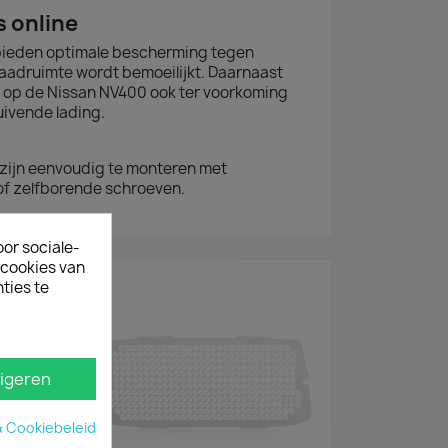
s online
bieden optimale bescherming tegen
 laadruimte wordt bemoeilijkt. Daarnaast
s op de Nissan NV400 ook ter voorkoming
uivende lading.
zijn eenvoudig te monteren met
of zelfborende schroeven.
oor sociale-
ecookies van
ties te
igeren
& Cookiebeleid