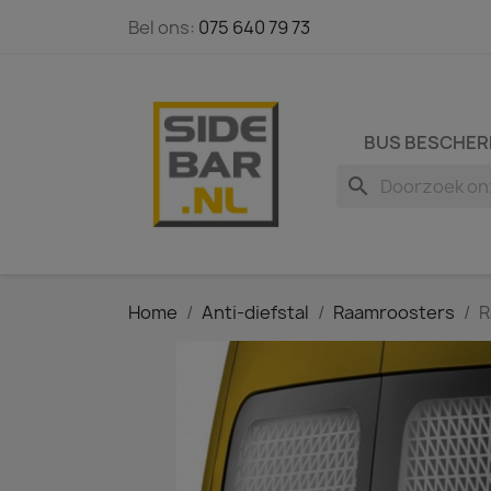
Bel ons:
075 640 79 73
BUS BESCHER
search
Home
Anti-diefstal
Raamroosters
R