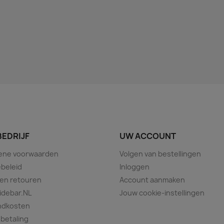
BEDRIJF
UW ACCOUNT
ene voorwaarden
Volgen van bestellingen
beleid
Inloggen
 en retouren
Account aanmaken
idebar.NL
Jouw cookie-instellingen
ndkosten
 betaling