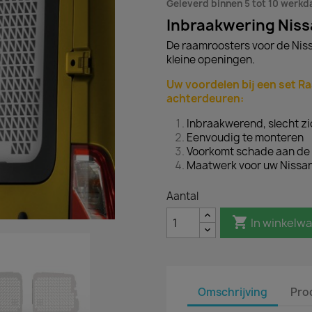
Geleverd binnen 5 tot 10 werk
Inbraakwering Niss
De raamroosters voor de Niss
kleine openingen.
Uw voordelen bij een set R
achterdeuren:
Inbraakwerend, slecht zi
Eenvoudig te monteren
Voorkomt schade aan de 
Maatwerk voor uw Nissan
Aantal

In winkelw
Omschrijving
Pro