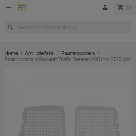
shopping_cart


(0)
search
Home
Anti-diefstal
Raamroosters
Raamroosters Renault Trafic Deuren 2001 tm 2013 Wit