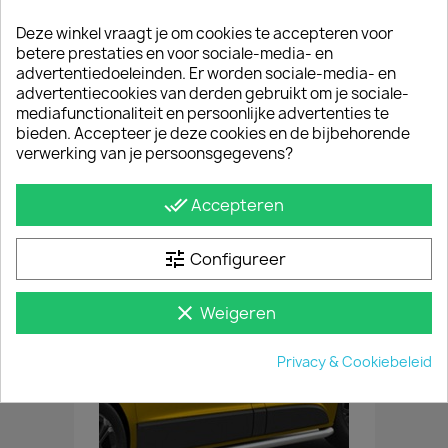
Deze winkel vraagt je om cookies te accepteren voor
Omschrijving
Productdetails
betere prestaties en voor sociale-media- en
advertentiedoeleinden. Er worden sociale-media- en
advertentiecookies van derden gebruikt om je sociale-
Inbraakwerende platen bieden optimale
mediafunctionaliteit en persoonlijke advertenties te
bescherming tegen diefstal: toegang tot de
bieden. Accepteer je deze cookies en de bijbehorende
laadruimte wordt bemoeilijkt. Daarnaast monteer
verwerking van je persoonsgegevens?
je de ruitrasters op de Renault Trafic ook ter
voorkoming van ruitschade door schuivende
lading. Raambeveiligingsplaten zijn eenvoudig te
done_all
Accepteren
monteren met bijgeleverde popnagels.
tune
Configureer
JE BENT MISSCHIEN OOK GEÏNTERESSEERD IN
clear
Weigeren
Privacy & Cookiebeleid