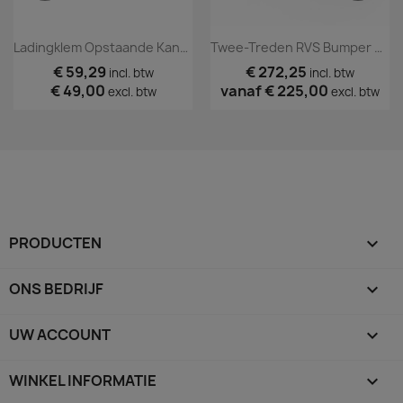
Ladingklem Opstaande Kant (per Stuk)
Twee-Treden RVS Bumper Opstap
€ 59,29
€ 272,25
incl. btw
incl. btw
€ 49,00
vanaf
€ 225,00
excl. btw
excl. btw
PRODUCTEN

ONS BEDRIJF

UW ACCOUNT

WINKEL INFORMATIE
keyboard_arrow_down