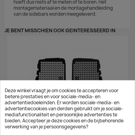
hoeft dus niets af te meten of te boren. Het
montagemateriaal en de montagehandleiding
van de sidebars worden meegeleverd.
JE BENT MISSCHIEN OOK GEÏNTERESSEERD IN
Deze winkel vraagt je om cookies te accepteren voor
betere prestaties en voor sociale-media- en
advertentiedoeleinden. Er worden sociale-media- en
advertentiecookies van derden gebruikt om je sociale-
mediafunctionaliteit en persoonlijke advertenties te
Raamroosters Renault Trafic Deuren Zwart 2001 T/m 2013
bieden. Accepteer je deze cookies en de bijbehorende
€ 145,20
verwerking van je persoonsgegevens?
incl. btw
€ 120,00
excl. btw