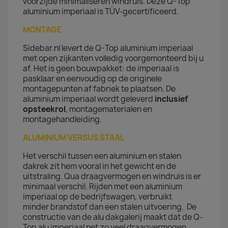
voorzijde minimaliseren windruis. Deze Q-Top
aluminium imperiaal is TÜV-gecertificeerd.
MONTAGE
Sidebar.nl levert de Q-Top aluminium imperiaal
met open zijkanten volledig voorgemonteerd bij u
af. Het is geen bouwpakket: de imperiaal is
pasklaar en eenvoudig op de originele
montagepunten af fabriek te plaatsen. De
aluminium imperiaal wordt geleverd
inclusief
opsteekrol
, montagematerialen en
montagehandleiding.
ALUMINIUM VERSUS STAAL
Het verschil tussen een aluminium en stalen
dakrek zit hem vooral in het gewicht en de
uitstraling. Qua draagvermogen en windruis is er
minimaal verschil. Rijden met een aluminium
imperiaal op de bedrijfswagen, verbruikt
minder brandstof dan een stalen uitvoering. De
constructie van de alu dakgalerij maakt dat de Q-
Top alu imperiaal net zo veel draagvermogen