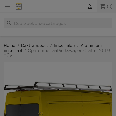
shopping_cart


(0)
search
Home
Daktransport
Imperialen
Aluminium
imperiaal
Open imperiaal Volkswagen Crafter 2017+
TÜV