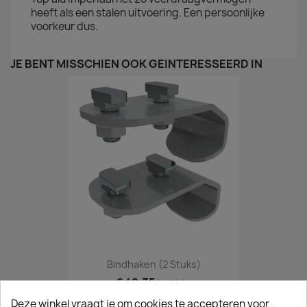
heeft als een stalen uitvoering. Een persoonlijke
voorkeur dus.
JE BENT MISSCHIEN OOK GEÏNTERESSEERD IN
Bindhaken (2 Stuks)
€ 42,35
incl. btw
€ 35,00
excl. btw
Deze winkel vraagt je om cookies te accepteren voor