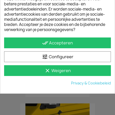
betere prestaties en voor sociale-media- en
advertentiedoeleinden. Er worden sociale-media- en
advertentiecookies van derden gebruikt om je sociale-
mediafunctionaliteit en persoonlijke advertenties te
bieden. Accepteer je deze cookies en de bijbehorende
verwerking van je persoonsgegevens?
done_all
Accepteren
tune
Configureer
clear
Weigeren
Lading Stoppers (2 Stuks)
Privacy & Cookiebeleid
€ 66,55
incl. btw
€ 55,00
excl. btw