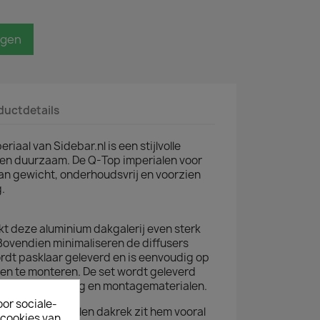
agen
ductdetails
iaal van Sidebar.nl is een stijlvolle
en duurzaam. De Q-Top imperialen voor
 van gewicht, onderhoudsvrij en voorzien
.
t deze aluminium dakgalerij even sterk
 Bovendien minimaliseren de diffusers
ordt pasklaar geleverd en is eenvoudig op
ten te monteren. De set wordt geleverd
ontagehandleiding en montagematerialen.
oor sociale-
aluminium en stalen dakrek zit hem vooral
ecookies van