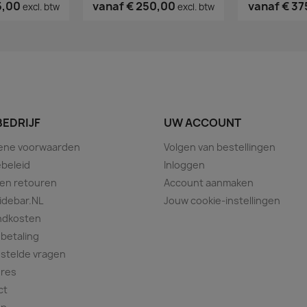
5,00
vanaf
€ 250,00
vanaf
€ 37
excl. btw
excl. btw
BEDRIJF
UW ACCOUNT
ene voorwaarden
Volgen van bestellingen
beleid
Inloggen
 en retouren
Account aanmaken
idebar.NL
Jouw cookie-instellingen
ndkosten
 betaling
stelde vragen
ures
ct