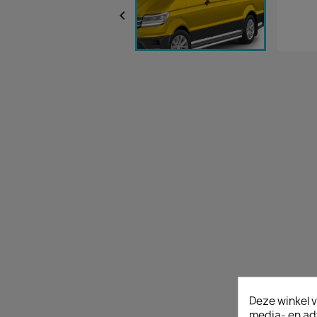

Deze winkel v
media- en ad