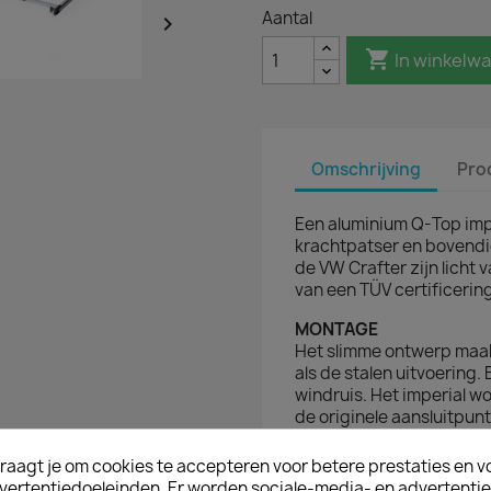
Aantal


In winkelw
Omschrijving
Pro
Een aluminium Q-Top imper
krachtpatser en bovendi
de VW Crafter zijn licht
van een TÜV certificering
MONTAGE
Het slimme ontwerp maak
als de stalen uitvoering.
windruis. Het imperial w
de originele aansluitpun
inclusief opsteekrol, m
raagt je om cookies te accepteren voor betere prestaties en v
Het verschil tussen een 
vertentiedoeleinden. Er worden sociale-media- en advertenti