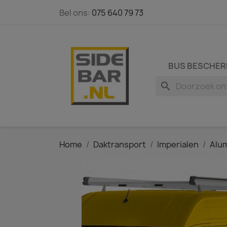
Bel ons:
075 640 79 73
BUS BESCHER
search
Home
Daktransport
Imperialen
Alum