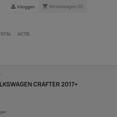
shopping_cart

Winkelwagen
(0)
Inloggen
FSTAL
ACTIE
+
OLKSWAGEN CRAFTER 2017+
agen