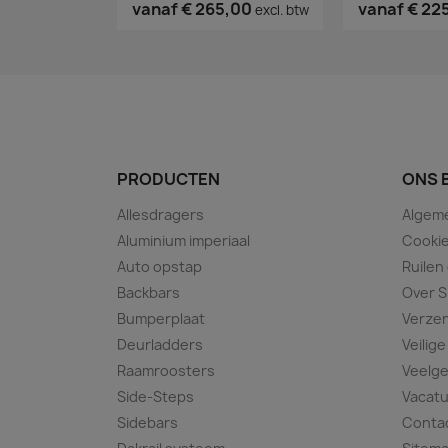
vanaf
€ 265,00
vanaf
€ 22
excl. btw
PRODUCTEN
ONS 
Allesdragers
Algem
Aluminium imperiaal
Cookie
Auto opstap
Ruilen
Backbars
Over S
Bumperplaat
Verze
Deurladders
Veilige
Raamroosters
Veelge
Side-Steps
Vacat
Sidebars
Conta