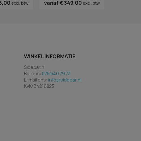
5,00
vanaf
€ 349,00
€ 250,
excl. btw
excl. btw
WINKEL INFORMATIE
Sidebar.nl
Bel ons:
075 640 79 73
E-mail ons:
info@sidebar.nl
KvK: 34216823