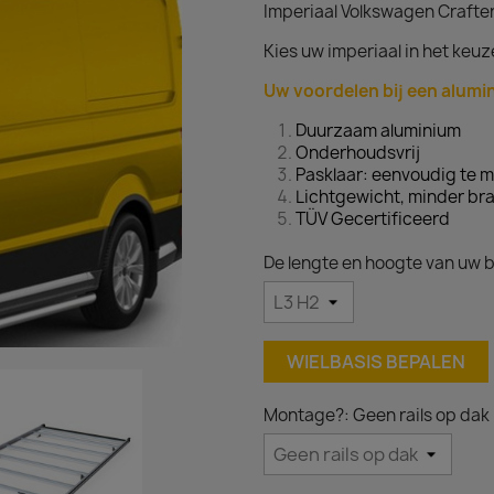
Imperiaal Volkswagen Crafter,
Kies uw imperiaal in het ke
Uw voordelen bij een alumin
Duurzaam aluminium
Onderhoudsvrij
Pasklaar: eenvoudig te 
Lichtgewicht, minder br
TÜV Gecertificeerd
De lengte en hoogte van uw b
WIELBASIS BEPALEN
Montage?: Geen rails op dak