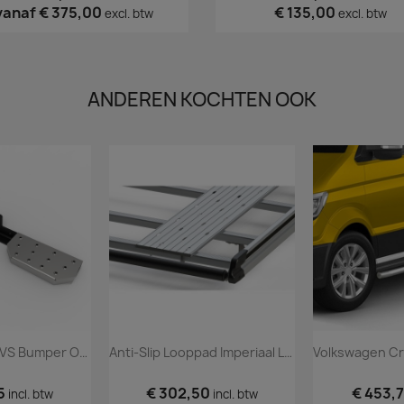
vanaf
€ 375,00
€ 135,00
excl. btw
excl. btw
ANDEREN KOCHTEN OOK
Twee-Treden RVS Bumper Opstap
Anti-Slip Looppad Imperiaal Lengte 3
5
€ 302,50
€ 453,
incl. btw
incl. btw