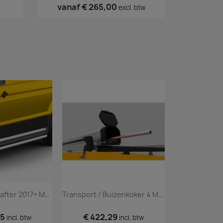
vanaf
€ 265,00
excl. btw
Volkswagen Crafter 2017+ Matte Sidebars
Transport / Buizenkoker 4 Meter
75
€ 422,29
€ 302,
incl. btw
incl. btw