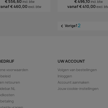
€ 556,60
€ 496,10
incl. btw
incl. btw
vanaf
€ 460,00
vanaf
€ 410,00
excl. btw
excl. bt
2

1
Vorige
BEDRIJF
UW ACCOUNT
ene voorwaarden
Volgen van bestellingen
beleid
Inloggen
 en retouren
Account aanmaken
idebar.NL
Jouw cookie-instellingen
ndkosten
 betaling
stelde vragen