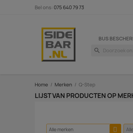
Bel ons:
075 640 79 73
BUS BESCHER
search
Home
Merken
Q-Step
LIJST VAN PRODUCTEN OP MER
Alle merken
All