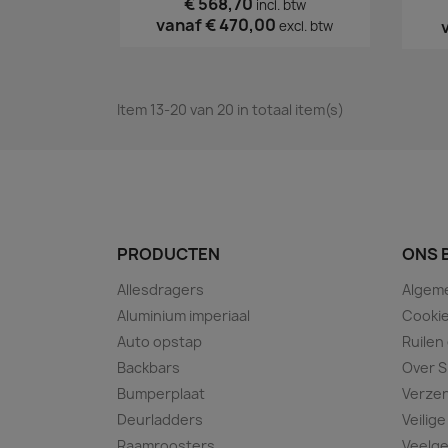
€ 568,70
incl. btw
vanaf
€ 470,00
excl. btw
Item 13-20 van 20 in totaal item(s)
PRODUCTEN
ONS 
Allesdragers
Algem
Aluminium imperiaal
Cookie
Auto opstap
Ruilen
Backbars
Over S
Bumperplaat
Verze
Deurladders
Veilige
Raamroosters
Veelge