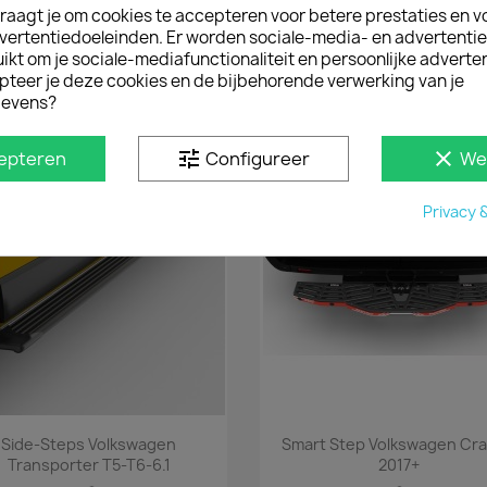
Snel bekijken
Snel bekijken


raagt je om cookies te accepteren voor betere prestaties en v
-Steps Ford Custom 2012 Tm
Side-Steps MAN TGE 201
vertentiedoeleinden. Er worden sociale-media- en advertenti
2023
kt om je sociale-mediafunctionaliteit en persoonlijke adverten
€ 605,00
€ 544,50
incl. btw
incl. btw
pteer je deze cookies en de bijbehorende verwerking van je
vanaf
€ 500,00
vanaf
€ 450,00
excl. b
excl. btw
evens?
tune
clear
epteren
Configureer
We
Privacy 
Snel bekijken
Snel bekijken


Side-Steps Volkswagen
Smart Step Volkswagen Cra
Transporter T5-T6-6.1
2017+