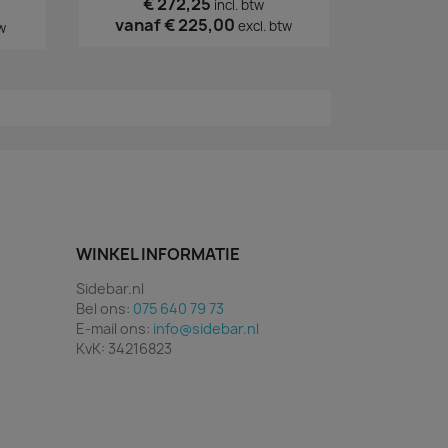
€ 272,25
incl. btw
vanaf
€ 225,00
excl. btw
w
WINKEL INFORMATIE
Sidebar.nl
Bel ons:
075 640 79 73
E-mail ons:
info@sidebar.nl
KvK: 34216823