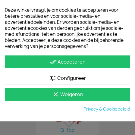
productenreeks van Q-
Tech producten.
Deze winkel vraagt je om cookies te accepteren voor
betere prestaties en voor sociale-media- en
advertentiedoeleinden. Er worden sociale-media- en
advertentiecookies van derden gebruikt om je sociale-
mediafunctionaliteit en persoonlijke advertenties te
bieden. Accepteer je deze cookies en de bijbehorende
verwerking van je persoonsgegevens?
Q-Step
done_all
Accepteren
Q-Step behoort tot de
productenreeks van Q-
tune
Configureer
Tech producten.
clear
Weigeren
Privacy & Cookiebeleid
Q-Top