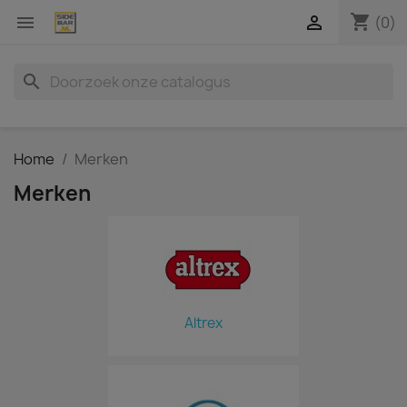
shopping_cart


(0)
search
Home
Merken
Merken
Altrex