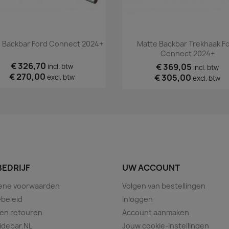
Snel bekijken
Snel bekijken


 Backbar Ford Connect 2024+
Matte Backbar Trekhaak F
Connect 2024+
€ 326,70
€ 369,05
incl. btw
incl. btw
€ 270,00
€ 305,00
excl. btw
excl. btw
BEDRIJF
UW ACCOUNT
ene voorwaarden
Volgen van bestellingen
beleid
Inloggen
 en retouren
Account aanmaken
idebar.NL
Jouw cookie-instellingen