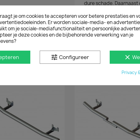
dure schade. Daarnaast 
look. Onze beschermbar 
gepolijst RVS en heeft 
raagt je om cookies te accepteren voor betere prestaties en v
vertentiedoeleinden. Er worden sociale-media- en advertenti
MONTAGE
kt om je sociale-mediafunctionaliteit en persoonlijke adverten
De rearbar is eenvoudig
pteer je deze cookies en de bijbehorende verwerking van je
achterbalk is afgestem
evens?
bestelwagen. Je hoeft dus
montagemateriaal en de 
tune
clear
epteren
Configureer
We
mee met de rear-bar.
Privacy 
D IN