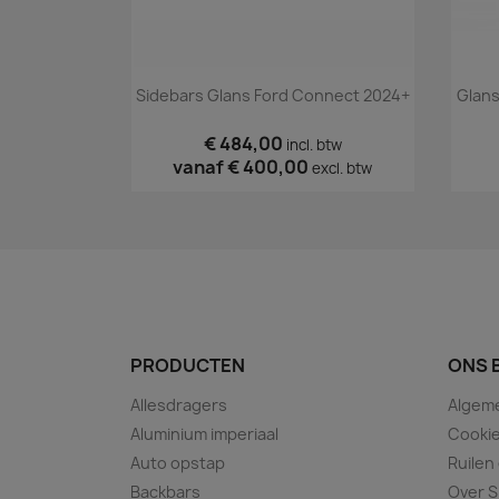
Snel bekijken

Sidebars Glans Ford Connect 2024+
Glans
€ 484,00
incl. btw
vanaf
€ 400,00
excl. btw
PRODUCTEN
ONS 
Allesdragers
Algem
Aluminium imperiaal
Cookie
Auto opstap
Ruilen
Backbars
Over S