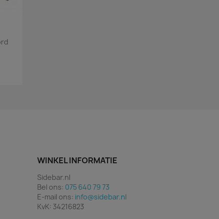
ord
WINKEL INFORMATIE
Sidebar.nl
Bel ons:
075 640 79 73
E-mail ons:
info@sidebar.nl
KvK: 34216823