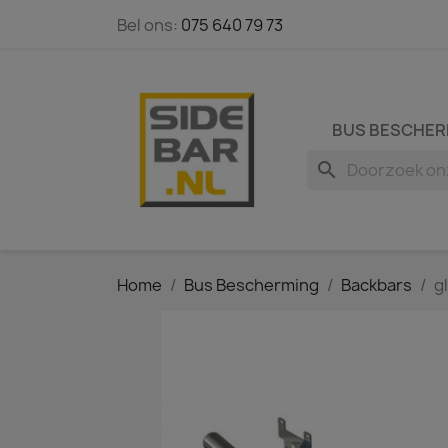
Bel ons:
075 640 79 73
BUS BESCHER
search
Home
Bus Bescherming
Backbars
g