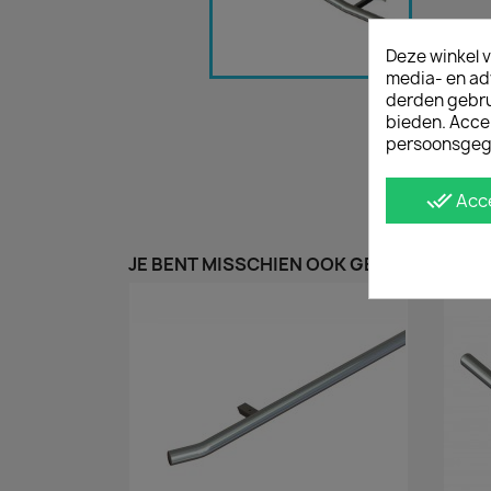
Deze winkel v
media- en ad
derden gebrui
bieden. Acce
persoonsgeg
done_all
Acc
JE BENT MISSCHIEN OOK GEÏNTERESSEER