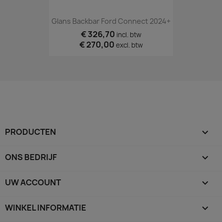
Glans Backbar Ford Connect 2024+
€ 326,70
incl. btw
€ 270,00
excl. btw
PRODUCTEN

ONS BEDRIJF

UW ACCOUNT

WINKEL INFORMATIE
keyboard_arrow_down