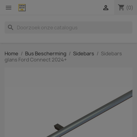
shopping_cart


(0)
search
Home
Bus Bescherming
Sidebars
Sidebars
glans Ford Connect 2024+