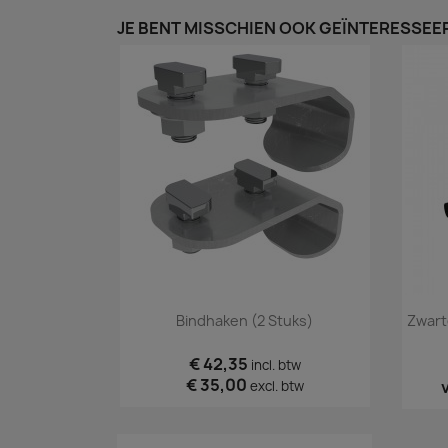
JE BENT MISSCHIEN OOK GEÏNTERESSEER
Snel bekijken

Bindhaken (2 Stuks)
Zwart
€ 42,35
incl. btw
€ 35,00
excl. btw