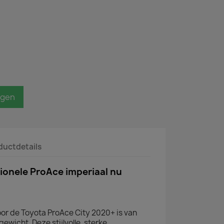
agen
ductdetails
ionele ProAce imperiaal nu
or de Toyota ProAce City 2020+ is van
gewicht. Deze stijlvolle, sterke