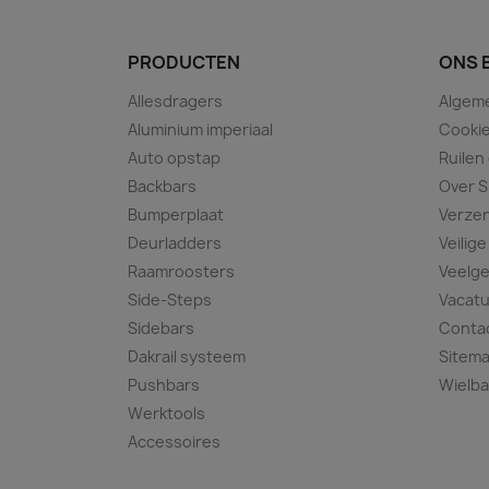
PRODUCTEN
ONS 
Allesdragers
Algem
Aluminium imperiaal
Cookie
Auto opstap
Ruilen
Backbars
Over S
Bumperplaat
Verze
Deurladders
Veilige
Raamroosters
Veelge
Side-Steps
Vacat
Sidebars
Conta
Dakrail systeem
Sitem
Pushbars
Wielba
Werktools
Accessoires