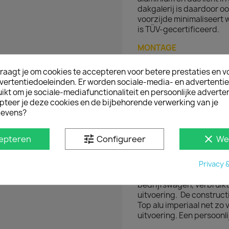
dakgalerij is daardoor o
voorzijde minimaliseert 
is TÜV-gecertificeerd.
MONTAGE
Sidebar.nl levert de Q-T
raagt je om cookies te accepteren voor betere prestaties en v
volledig voorgemonteerd 
vertentiedoeleinden. Er worden sociale-media- en advertenti
dakgalerij is pasklaar en
kt om je sociale-mediafunctionaliteit en persoonlijke adverten
montagepunten af fabriek
pteer je deze cookies en de bijbehorende verwerking van je
geleverd
inclusief spoil
evens?
montagehandleiding.
ALUMINIUM VERSUS ST
tune
clear
epteren
Configureer
We
Het verschil tussen een 
Privacy 
in het gewicht en de uit
er minimaal verschil. Ri
bedrijfswagen, verbruikt
uitvoering. De construct
Top alu imperiaal net zo
uitvoering. Een persoonli