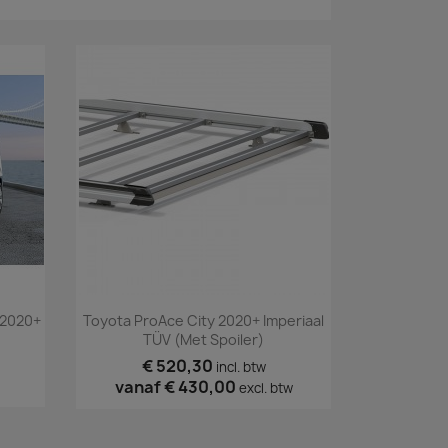
Snel bekijken

 2020+
Toyota ProAce City 2020+ Imperiaal
TÜV (met Spoiler)
€ 520,30
incl. btw
vanaf
€ 430,00
excl. btw