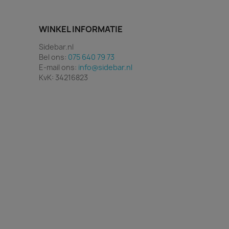
WINKEL INFORMATIE
Sidebar.nl
Bel ons:
075 640 79 73
E-mail ons:
info@sidebar.nl
KvK: 34216823