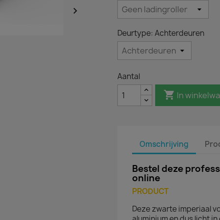

Deurtype: Achterdeuren
Aantal

In winkelw
Omschrijving
Pro
Bestel deze profess
online
PRODUCT
Deze zwarte imperiaal vo
aluminium en dus licht in 