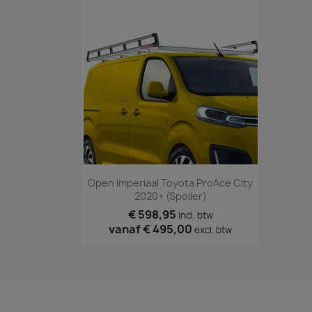
Snel bekijken

Open Imperiaal Toyota ProAce City
2020+ (spoiler)
€ 598,95
incl. btw
vanaf
€ 495,00
excl. btw