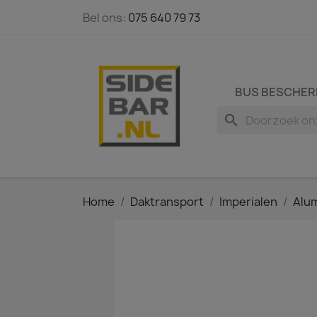
Bel ons:
075 640 79 73
BUS BESCHER
search
Home
Daktransport
Imperialen
Alum