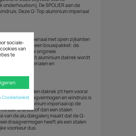
ok onderhoudsvrij. De SPOLIER aan de
windruis. Deze Q-Top aluminium imperiaal
op aluminium imperiaal met open zijkanten
oor sociale-
bij u af. Het is geen bouwpakket: de
ecookies van
 eenvoudig op de originele
ties te
 te plaatsen. Dit aluminium dakrek wordt
er
, montagematerialen en
AAL
igeren
aluminium en stalen dakrek zit hem vooral
& Cookiebeleid
straling. Qua draagvermogen en windruis is
jden met een aluminium imperiaal op de
 minder brandstof dan een stalen
ie van de alu dakgalerij maakt dat de Q-
 veel draagvermogen heeft als een stalen
jke voorkeur dus.