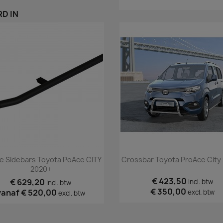
D IN
Snel bekijken
Snel bekijken


e Sidebars Toyota PoAce CITY
Crossbar Toyota ProAce City
2020+
€ 423,50
€ 629,20
incl. btw
incl. btw
€ 350,00
vanaf
€ 520,00
excl. btw
excl. btw