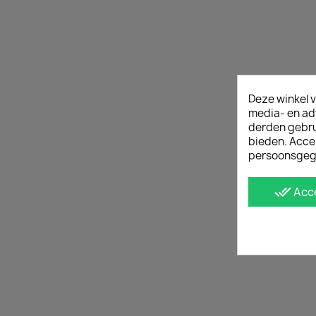
Deze winkel v
media- en ad
derden gebrui
bieden. Acce
persoonsgeg
done_all
Acc