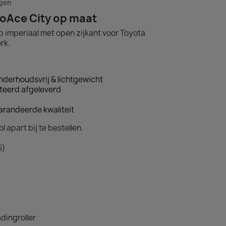
agen
roAce City op maat
 imperiaal met open zijkant voor Toyota
rk.
derhoudsvrij & lichtgewicht
teerd afgeleverd
arandeerde kwaliteit
l apart bij te bestellen.
5)
dingroller