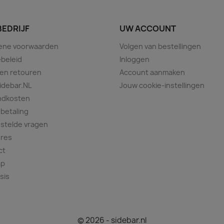
BEDRIJF
UW ACCOUNT
ene voorwaarden
Volgen van bestellingen
beleid
Inloggen
 en retouren
Account aanmaken
idebar.NL
Jouw cookie-instellingen
ndkosten
 betaling
stelde vragen
ures
ct
ap
sis
© 2026 - sidebar.nl