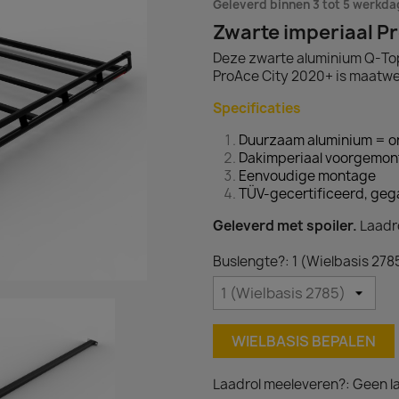
Geleverd binnen 3 tot 5 werkd
Zwarte imperiaal P
Deze zwarte aluminium Q-Top
ProAce City 2020+ is maatwe
Specificaties
Duurzaam aluminium = on
Dakimperiaal voorgemon
Eenvoudige montage
TÜV-gecertificeerd, geg
Geleverd met spoiler.
Laadro
Buslengte?: 1 (Wielbasis 278
WIELBASIS BEPALEN
Laadrol meeleveren?: Geen la