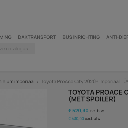
MING
DAKTRANSPORT
BUS INRICHTING
ANTI-DIE
inium imperiaal
Toyota ProAce City 2020+ Imperiaal TÜV
TOYOTA PROACE CI
(MET SPOILER)
€ 520,30
incl. btw
€ 430,00
excl. btw