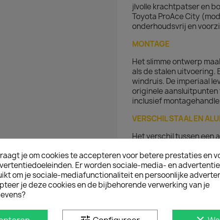
jlvolle krachtpatser en
Toyota ProAce City (mode
onderhoudsvrij en voorzi
MONTAGE
Het slimme ontwerp maak
als de stalen uitvoering.
windruis. De imperiaal le
originele aansluitpunten
inclusief montagehandle
VERSCHIL STAAL EN AL
Het verschil tussen een 
in het gewicht en de uit
raagt je om cookies te accepteren voor betere prestaties en v
er minimaal verschil. Me
vertentiedoeleinden. Er worden sociale-media- en advertenti
brandstofverbruik. Een p
kt om je sociale-mediafunctionaliteit en persoonlijke adverten
pteer je deze cookies en de bijbehorende verwerking van je
D IN
evens?