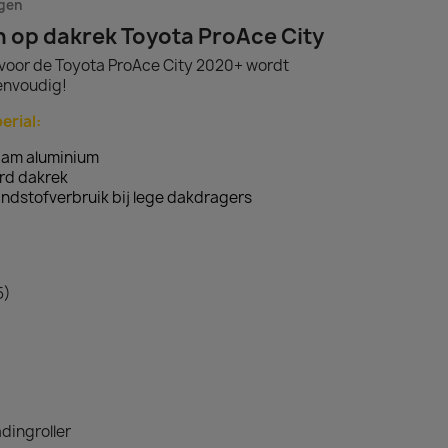
agen
en op dakrek Toyota ProAce City
 voor de Toyota ProAce City 2020+ wordt
envoudig!
erial:
aam aluminium
rd dakrek
ndstofverbruik bij lege dakdragers
5)
dingroller