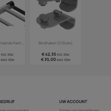
Ladingklem Opstaande Kant (per Stuk)
Bindhaken (2 Stuks)
9
€ 42,35
incl. btw
incl. btw
€ 35,00
excl. btw
excl. btw
BEDRIJF
UW ACCOUNT
ene voorwaarden
Volgen van bestellingen