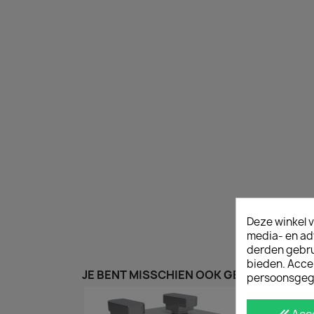
Deze winkel v
media- en ad
derden gebrui
bieden. Acce
JE BENT MISSCHIEN OOK GEÏNTERESSEER
persoonsgeg