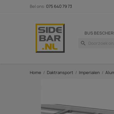
Bel ons:
075 640 79 73
BUS BESCHER
search
Home
Daktransport
Imperialen
Alum