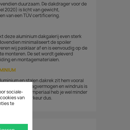
 bovendien duurzaam. De dakdrager voor de
l 2020) is licht van gewicht,
en van een TÜV certificering.
t deze aluminium dakgalerij even sterk
 Bovendien minimaliseert de spoiler
veren wij pasklaar af en is eenvoudig op de
 te monteren. De set wordt geleverd
iding en montagematerialen.
UMINIUM
aluminium en stalen dakrek zit hem vooral
straling. Qua draagvermogen en windruis is
oor sociale-
t een aluminium imperiaal heb je wel minder
ecookies van
ersoonlijke voorkeur dus.
ties te