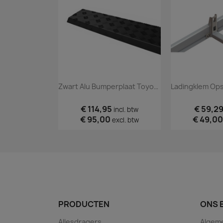
Zwart Alu Bumperplaat Toyota ProAce City 2020+
€ 114,95
€ 59,2
incl. btw
€ 95,00
€ 49,00
excl. btw
PRODUCTEN
ONS 
Allesdragers
Algem