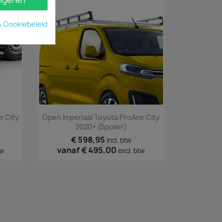
igeren
& Cookiebeleid
Snel bekijken

e City
Open Imperiaal Toyota ProAce City
2020+ (spoiler)
€ 598,95
incl. btw
vanaf
€ 495,00
tw
excl. btw