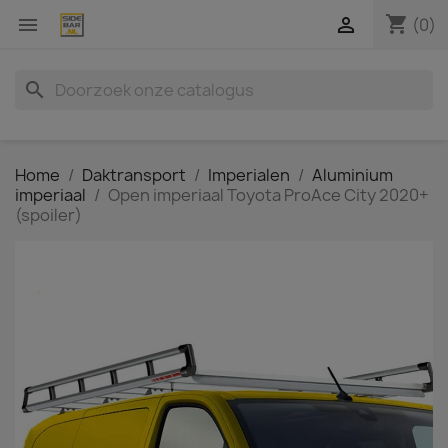
shopping_cart


(0)
search
Home
Daktransport
Imperialen
Aluminium
imperiaal
Open imperiaal Toyota ProAce City 2020+
(spoiler)