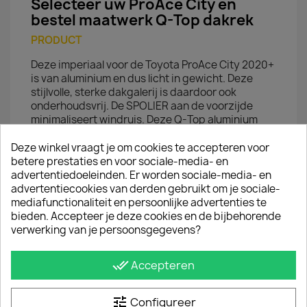
Selecteer uw ProAce City en
bestel maatwerk Q-Top dakrek
PRODUCT
Deze imperiaal voor de Toyota ProAce City 2020+
is van aluminium en dus licht in gewicht. Deze
stijlvolle, sterke dakgalerij is daardoor ook
onderhoudsvrij. De SPOLIER aan de voorzijde
minimaliseert windruis. Deze Q-Top aluminium
imperiaal is TÜV-gecertificeerd.
Deze winkel vraagt je om cookies te accepteren voor
MONTAGE
betere prestaties en voor sociale-media- en
advertentiedoeleinden. Er worden sociale-media- en
Sidebar.nl levert de Q-Top aluminium imperiaal
advertentiecookies van derden gebruikt om je sociale-
met open zijkanten volledig voorgemonteerd bij u
mediafunctionaliteit en persoonlijke advertenties te
af. Het is geen bouwpakket: de dakgalerij is
bieden. Accepteer je deze cookies en de bijbehorende
pasklaar en eenvoudig op de originele
verwerking van je persoonsgegevens?
montagepunten af fabriek te plaatsen. Dit
aluminium dakrek wordt geleverd
inclusief
done_all
spoiler
, montagematerialen en
Accepteren
montagehandleiding.
tune
Configureer
ALUMINIUM VERSUS STAAL