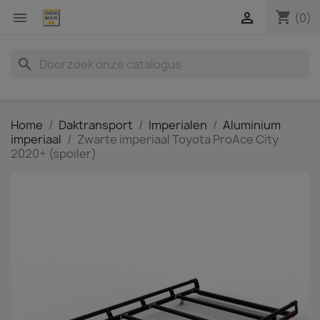
shopping_cart


(0)
search
Home
Daktransport
Imperialen
Aluminium
imperiaal
Zwarte imperiaal Toyota ProAce City
2020+ (spoiler)