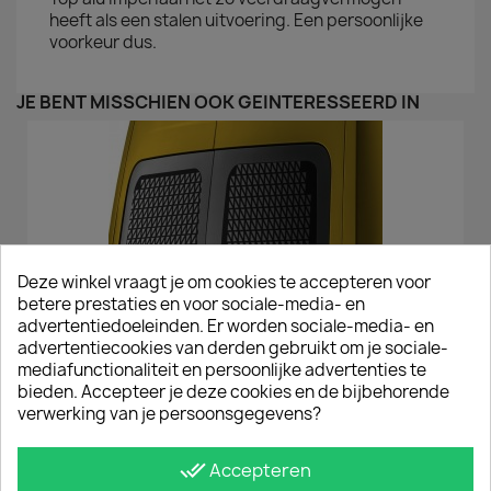
heeft als een stalen uitvoering. Een persoonlijke
voorkeur dus.
JE BENT MISSCHIEN OOK GEÏNTERESSEERD IN
Deze winkel vraagt je om cookies te accepteren voor
betere prestaties en voor sociale-media- en
advertentiedoeleinden. Er worden sociale-media- en
advertentiecookies van derden gebruikt om je sociale-
mediafunctionaliteit en persoonlijke advertenties te
bieden. Accepteer je deze cookies en de bijbehorende
verwerking van je persoonsgegevens?
Raamroosters Opel Movano Deuren 2010 T/m 2020 Zwart
€ 163,35
incl. btw
done_all
Accepteren
€ 135,00
excl. btw