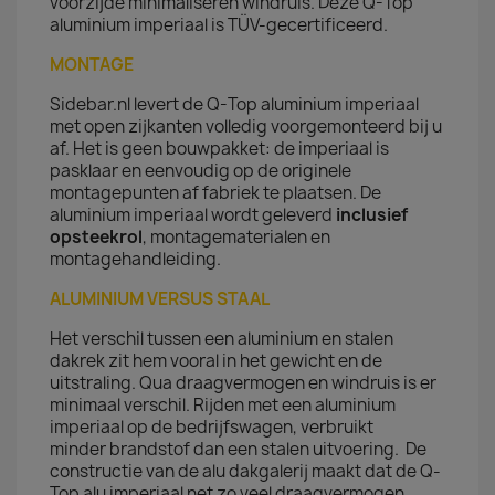
voorzijde minimaliseren windruis. Deze Q-Top
aluminium imperiaal is TÜV-gecertificeerd.
MONTAGE
Sidebar.nl levert de Q-Top aluminium imperiaal
met open zijkanten volledig voorgemonteerd bij u
af. Het is geen bouwpakket: de imperiaal is
pasklaar en eenvoudig op de originele
montagepunten af fabriek te plaatsen. De
aluminium imperiaal wordt geleverd
inclusief
opsteekrol
, montagematerialen en
montagehandleiding.
ALUMINIUM VERSUS STAAL
Het verschil tussen een aluminium en stalen
dakrek zit hem vooral in het gewicht en de
uitstraling. Qua draagvermogen en windruis is er
minimaal verschil. Rijden met een aluminium
imperiaal op de bedrijfswagen, verbruikt
minder brandstof dan een stalen uitvoering. De
constructie van de alu dakgalerij maakt dat de Q-
Top alu imperiaal net zo veel draagvermogen