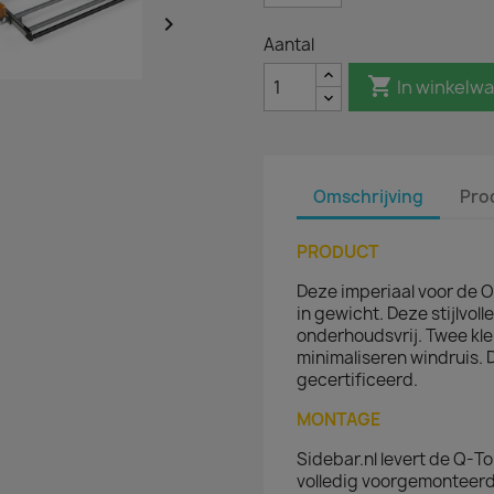

Aantal

In winkelw
Omschrijving
Pro
PRODUCT
Deze imperiaal voor de O
in gewicht. Deze stijlvoll
onderhoudsvrij. Twee kle
minimaliseren windruis. 
gecertificeerd.
MONTAGE
Sidebar.nl levert de Q-T
volledig voorgemonteerd 