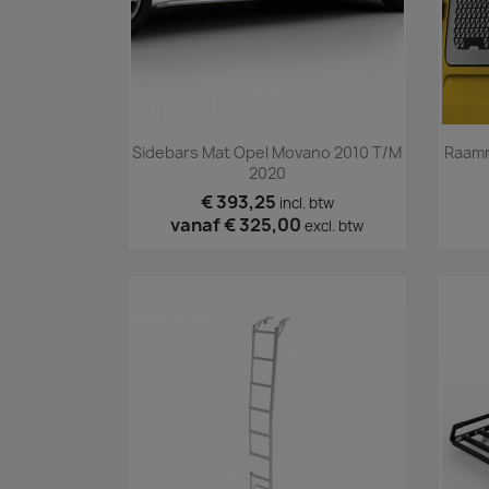
Snel bekijken

Sidebars Mat Opel Movano 2010 T/m
Raamr
2020
€ 393,25
incl. btw
vanaf
€ 325,00
excl. btw