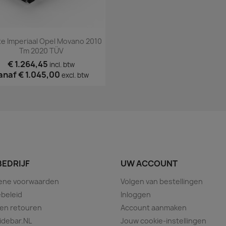
Snel bekijken

e Imperiaal Opel Movano 2010
Tm 2020 TÜV
€ 1.264,45
incl. btw
anaf
€ 1.045,00
excl. btw
BEDRIJF
UW ACCOUNT
ene voorwaarden
Volgen van bestellingen
beleid
Inloggen
 en retouren
Account aanmaken
idebar.NL
Jouw cookie-instellingen