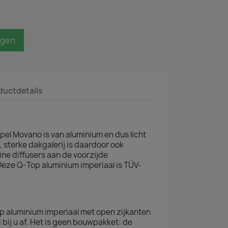
agen
ductdetails
pel Movano is van aluminium en dus licht
e, sterke dakgalerij is daardoor ook
ine diffusers aan de voorzijde
Deze Q-Top aluminium imperiaal is TÜV-
op aluminium imperiaal met open zijkanten
bij u af. Het is geen bouwpakket: de