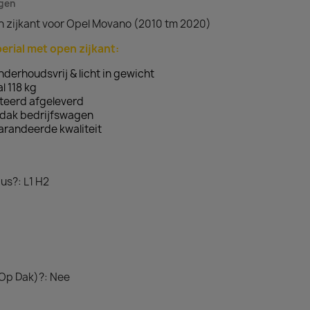
agen
n zijkant voor Opel Movano (2010 tm 2020)
erial met open zijkant:
derhoudsvrij & licht in gewicht
 118 kg
teerd afgeleverd
dak bedrijfswagen
arandeerde kwaliteit
us?: L1 H2
 Op Dak)?: Nee