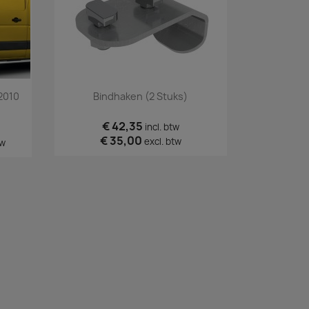
Snel bekijken

2010
Bindhaken (2 Stuks)
€ 42,35
incl. btw
€ 35,00
excl. btw
tw