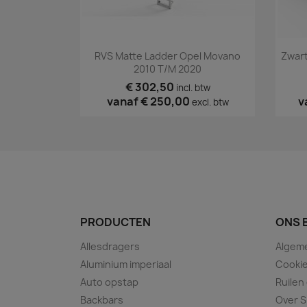
Snel bekijken

RVS Matte Ladder Opel Movano
Zwart
2010 T/m 2020
€ 302,50
incl. btw
vanaf
€ 250,00
v
excl. btw
PRODUCTEN
ONS 
Allesdragers
Algem
Aluminium imperiaal
Cookie
Auto opstap
Ruilen
Backbars
Over S