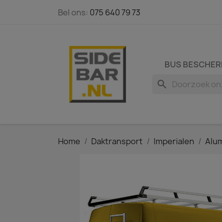
Bel ons:
075 640 79 73
BUS BESCHER
search
Home
Daktransport
Imperialen
Alum