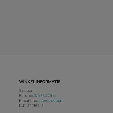
WINKEL INFORMATIE
Sidebar.nl
Bel ons:
075 640 79 73
E-mail ons:
info@sidebar.nl
KvK: 34216823