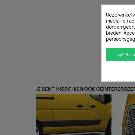
Deze winkel v
media- en ad
derden gebrui
bieden. Acce
persoonsgeg
done_all
Acc
JE BENT MISSCHIEN OOK GEÏNTERESSEER