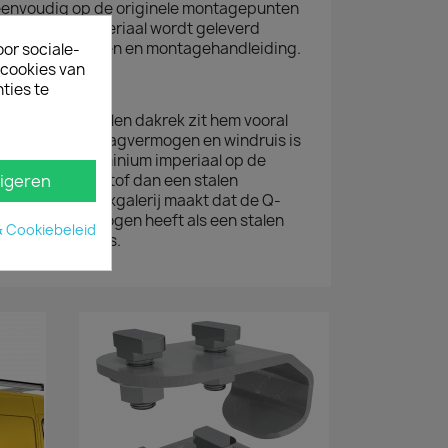
n eenvoudig op de originele montagepunten
De aluminium imperiaal wordt geleverd
ontagematerialen en montagehandleiding.
oor sociale-
ecookies van
AAL
ties te
aluminium en stalen dakrek zit hem vooral
straling. Qua draagvermogen en windruis is
jden met een aluminium imperiaal op de
 minder brandstof dan een stalen
igeren
ie van de alu dakgalerij maakt dat de Q-
 veel draagvermogen heeft als een stalen
& Cookiebeleid
jke voorkeur dus.