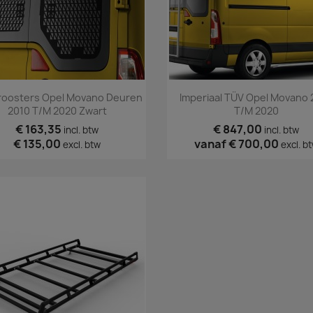
Snel bekijken
Snel bekijken


oosters Opel Movano Deuren
Imperiaal TÜV Opel Movano 
2010 T/m 2020 Zwart
T/m 2020
€ 163,35
€ 847,00
incl. btw
incl. btw
€ 135,00
vanaf
€ 700,00
excl. btw
excl. b