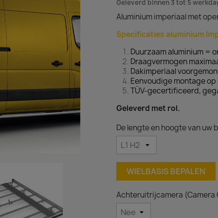
Geleverd binnen 3 tot 5 werkd
Aluminium imperiaal met ope
Specificaties aluminium Imp
Duurzaam aluminium = on
Draagvermogen maximaal
Dakimperiaal voorgemon
Eenvoudige montage op 
TÜV-gecertificeerd, geg
Geleverd met rol.
De lengte en hoogte van uw b
WIELBASIS BEPALEN
Achteruitrijcamera (Camera