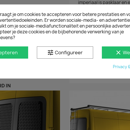
imperiaal is pasklaar e
af fabriek te plaatsen. 
inclusief opsteekrol
, m
raagt je om cookies te accepteren voor betere prestaties en v
vertentiedoeleinden. Er worden sociale-media- en advertenti
ALUMINIUM VERSUS ST
kt om je sociale-mediafunctionaliteit en persoonlijke adverten
pteer je deze cookies en de bijbehorende verwerking van je
Het verschil tussen een 
evens?
in het gewicht en de uit
er minimaal verschil. Ri
tune
clear
epteren
Configureer
bedrijfswagen, verbruikt
We
uitvoering. De construct
Top alu imperiaal net zo
Privacy 
uitvoering. Een persoonli
D IN