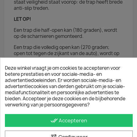
staat veiligheid staat voorop: de trap heeft brede
anti-slip treden.
LET OP!
Een trap die half-open kan (180 graden), wordt
op de scharnieren gemonteerd.
Een trap die volledig open kan (270 graden;
open tot tegen de zijkant van de auto), wordt op
de achterdeur zelf gemonteerd.
Deze winkel vraagt je om cookies te accepteren voor
Te combineren met onze
aluminium imperiaal
betere prestaties en voor sociale-media- en
lijn
van Q-Top producten.
advertentiedoeleinden. Er worden sociale-media- en
advertentiecookies van derden gebruikt om je sociale-
mediafunctionaliteit en persoonlijke advertenties te
JE BENT MISSCHIEN OOK GEÏNTERESSEERD IN
bieden. Accepteer je deze cookies en de bijbehorende
verwerking van je persoonsgegevens?
done_all
Accepteren