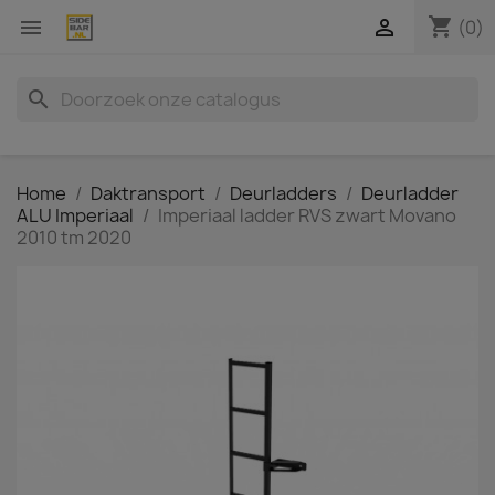
shopping_cart


(0)
search
Home
Daktransport
Deurladders
Deurladder
ALU Imperiaal
Imperiaal ladder RVS zwart Movano
2010 tm 2020