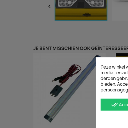

JE BENT MISSCHIEN OOK GEÏNTERESSEER
Deze winkel v
media- en ad
derden gebrui
bieden. Acce
persoonsgeg
done_all
Acc