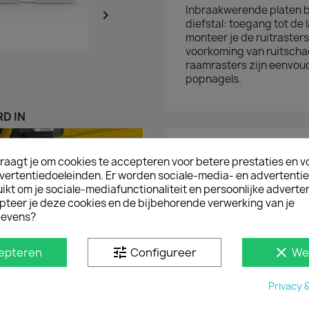
Inbraakwerende platen 

diefstal: toegang tot de
monteer je de ruitraster
voorkoming van ruitscha
raamrasters zijn eenvou
popnagels.
D IN
raagt je om cookies te accepteren voor betere prestaties en v
vertentiedoeleinden. Er worden sociale-media- en advertenti
kt om je sociale-mediafunctionaliteit en persoonlijke adverten
pteer je deze cookies en de bijbehorende verwerking van je
evens?
tune
clear
epteren
Configureer
We
Privacy 