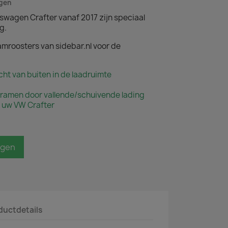
agen
swagen Crafter vanaf 2017 zijn speciaal
g.
amroosters van sidebar.nl voor de
cht van buiten in de laadruimte
ramen door vallende/schuivende lading
 uw VW Crafter
agen
ductdetails