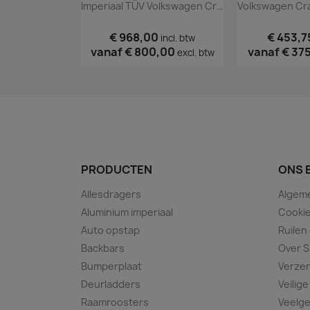
Imperiaal TÜV Volkswagen Crafter 2017+
€ 968,00
€ 453,7
incl. btw
vanaf
€ 800,00
vanaf
€ 37
excl. btw
PRODUCTEN
ONS 
Allesdragers
Algem
Aluminium imperiaal
Cookie
Auto opstap
Ruilen
Backbars
Over S
Bumperplaat
Verze
Deurladders
Veilige
Raamroosters
Veelge