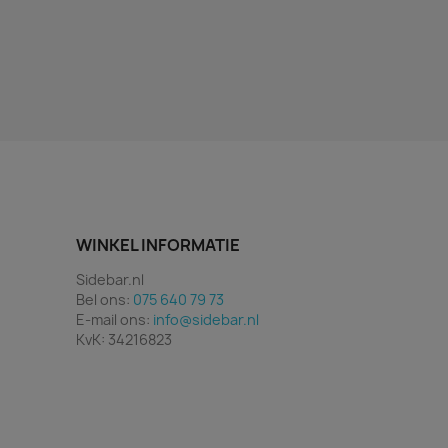
WINKEL INFORMATIE
Sidebar.nl
Bel ons:
075 640 79 73
E-mail ons:
info@sidebar.nl
KvK: 34216823