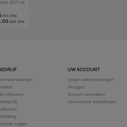
Volkswagen Crafter 2017+ Matte Sidebars
5
incl. btw
5,00
excl. btw
BEDRIJF
UW ACCOUNT
ene voorwaarden
Volgen van bestellingen
beleid
Inloggen
 en retouren
Account aanmaken
idebar.NL
Jouw cookie-instellingen
ndkosten
 betaling
stelde vragen