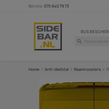
Bel ons:
075 640 79 73
BUS BESCHER
search
Home
Anti-diefstal
Raamroosters
R