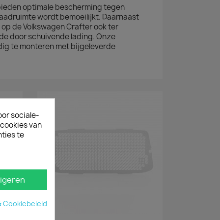
bieden optimale bescherming tegen
 laadruimte wordt bemoeilijkt. Daarnaast
s op de Volkswagen Crafter ook ter
de door schuivende lading. Onze
dig te monteren met bijgeleverde
oor sociale-
ecookies van
ties te
igeren
& Cookiebeleid