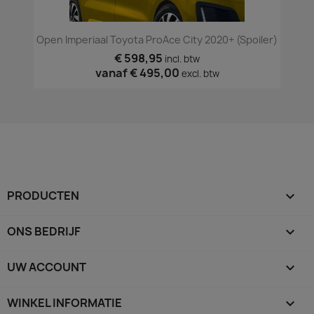
Open Imperiaal Toyota ProAce City 2020+ (spoiler)
€ 598,95
incl. btw
vanaf
€ 495,00
excl. btw
PRODUCTEN

ONS BEDRIJF

UW ACCOUNT

WINKEL INFORMATIE
keyboard_arrow_down