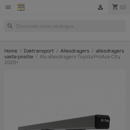
shopping_cart


(0)
search
Home
Daktransport
Allesdragers
allesdragers
vaste positie
Alu allesdragers Toyota ProAce City
2020+