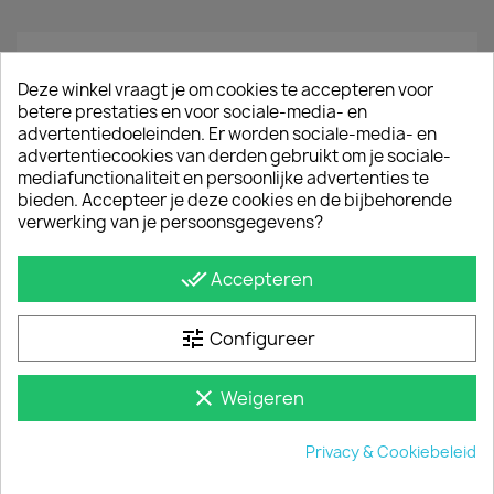
Omschrijving
Productdetails
Deze winkel vraagt je om cookies te accepteren voor
betere prestaties en voor sociale-media- en
Deze aluminium dakstaven zijn multifunctioneel
advertentiedoeleinden. Er worden sociale-media- en
toepasbaar. Ideaal voor vervoer van lange
advertentiecookies van derden gebruikt om je sociale-
materialen op het dak van de Toyota ProAce City.
mediafunctionaliteit en persoonlijke advertenties te
De Q-Top aluminium dakdragers zijn geheel
bieden. Accepteer je deze cookies en de bijbehorende
onderhoudsvrij. Verder zijn de allesdragers net zo
verwerking van je persoonsgegevens?
sterk als de stalen varianten. De dakstaven geven
een sportieve look en zijn een stijlvol alternatief
done_all
Accepteren
voor een imperiaal.
De set wordt geleverd inclusief
tune
Configureer
montagehandleiding en montagematerialen.
clear
Weigeren
JE BENT MISSCHIEN OOK GEÏNTERESSEERD IN
Privacy & Cookiebeleid