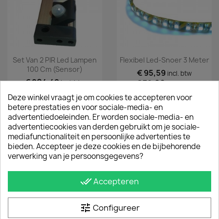
Set Van 2 PIR Led Lampen
Flexibel Led-Snoer 3 Meter
100 Cm (sensor)
€ 95,59
incl. btw
€ 204,49
€ 79,00
incl. btw
excl. btw
€ 169,00
excl. btw
Deze winkel vraagt je om cookies te accepteren voor
betere prestaties en voor sociale-media- en
advertentiedoeleinden. Er worden sociale-media- en
advertentiecookies van derden gebruikt om je sociale-
mediafunctionaliteit en persoonlijke advertenties te
bieden. Accepteer je deze cookies en de bijbehorende
verwerking van je persoonsgegevens?
done_all
Accepteren
tune
Configureer