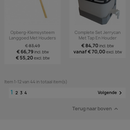
Opberg-Klemsysteem
Complete Set Jerrycan
Langgoed Met Houders
Met Tap En Houder
€ 84,70
€ 83,49
incl. btw
€ 66,79
vanaf
€ 70,00
incl. btw
excl. btw
€ 55,20
excl. btw
Item 1-12 van 44 in totaal item(s)
1

Volgende
2
3
4
Terug naar boven
